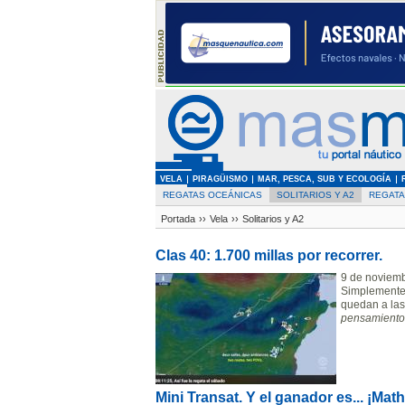
VELA
PIRAGÜISMO
MAR, PESCA, SUB Y ECOLOGÍA
REGATAS OCEÁNICAS
SOLITARIOS Y A2
REGAT
Portada
››
Vela
››
Solitarios y A2
Clas 40: 1.700 millas por recorrer.
9 de noviemb
Simplemente e
quedan a las
pensamientos,
Mini Transat. Y el ganador es... ¡Ma