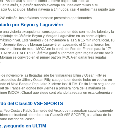
 - Assomast) se derrite como la nieve bajo el sol tropical.
cuenta atrás, el patrón francés aventaja en unas diez millas a su
d hacia Guadalupe. Mathis navega a 14 nudos, casi 4 nudos más rápido que
 24ª edición: las próximas horas se presentan apasionantes.
lotado por Beyou y Lagravière
e una victoria excepcional, conseguida por un dúo con mucho talento y la
 pilotaje de Jérémie Beyou y Morgan Lagravière en un barco atípico
máximo nivel. Este viernes 7 de noviembre a las 5 h 15 min (hora local, 10
s), Jérémie Beyou y Morgan Lagravière navegando el Charal fueron los
cruzar la línea de meta IMOCA en la bahía de Fort-de-France para la 17ª
la TRANSAT CAFÉ L'OR Jérémie ganó su primera gran regata desde hacía
 Morgan se convirtió en el primer patrón IMOCA en ganar tres regatas
.
6 de noviembre las llegadas sde los trimaranes Ultim y Ocean Fifty se
Los podios de Ultim y Ocean Fifty, categoría en donde hubo un vuelco en
ndo el Maxi Banque Populaire XI cierre los ULTIM. En fin fiesta seguida en
Fort de France en donde hoy viernes a primera hora de la mañana se
primer IMOCA , Charal que sigue controlando la regata en esta categoría y
bordo del Class40 VSF SPORTS
sa, Pep Costa y Pablo Santurde del Arco, que navegaban cautelosamente
blema estructural a bordo de su Class40 VSF SPORTS, a la altura de la
parte inferior del casco.
z, ¡segundo en ULTIM