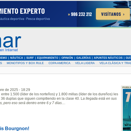
REMO
NÁUTICA
SURF
EQUIPAMIENTO
OPINIÓN
GALERÍAS
APUNTES NÁUTICOS
GUÍ
AS
MONOTIPOS Y BOX RULE
COPA AMERICA
VELA LIGERA
VELA CLÁSICA Y TRA
re de 2025 - 18:29
ntre 1.500 (líder de los norteños) y 1.800 millas (líder de los dureños) les
 36 duplas que siguen compitiendo en la clase 40. L
a llegada está en sus
 pero eso será dentro entre 6 y 7 días...
.
this Bourgnon!