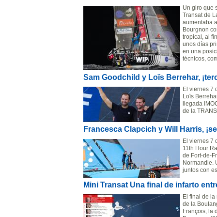
Un giro que s
Transat de L
aumentaba a 
Bourgnon con
tropical, al 
unos días pr
en una posic
técnicos, co
Sam Goodchild y Loïs Berrehar, ¡ter
El viernes 7
Loïs Berreha
llegada IMOC
de la TRANS
Francesca Clapcich y Will Harris, ¡
El viernes 7 
11th Hour Ra
de Fort-de-F
Normandie. U
juntos con es
Mini Transat Una final de infarto en
El final de 
de la Boulan
François, la 