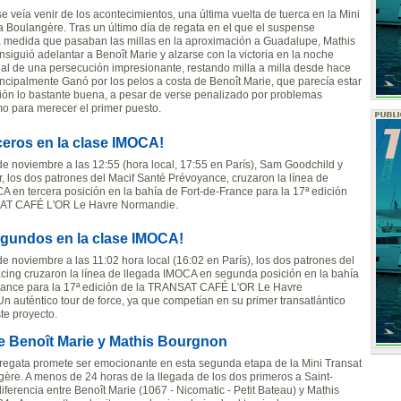
e veía venir de los acontecimientos, una última vuelta de tuerca en la Mini
a Boulangère. Tras un último día de regata en el que el suspense
medida que pasaban las millas en la aproximación a Guadalupe, Mathis
siguió adelantar a Benoît Marie y alzarse con la victoria en la noche
final de una persecución impresionante, restando milla a milla desde hace
incipalmente Ganó por los pelos a costa de Benoît Marie, que parecía estar
ión lo bastante buena, a pesar de verse penalizado por problemas
mo para merecer el primer puesto.
ceros en la clase IMOCA!
 de noviembre a las 12:55 (hora local, 17:55 en París), Sam Goodchild y
r, los dos patrones del Macif Santé Prévoyance, cruzaron la línea de
A en tercera posición en la bahía de Fort-de-France para la 17ª edición
AT CAFÉ L'OR Le Havre Normandie.
segundos en la clase IMOCA!
de noviembre a las 11:02 hora local (16:02 en París), los dos patrones del
cing cruzaron la línea de llegada IMOCA en segunda posición en la bahía
rance para la 17ª edición de la TRANSAT CAFÉ L'OR Le Havre
n auténtico tour de force, ya que competían en su primer transatlántico
te proyecto.
tre Benoît Marie y Mathis Bourgnon
la regata promete ser emocionante en esta segunda etapa de la Mini Transat
gère. A menos de 24 horas de la llegada de los dos primeros a Saint-
diferencia entre Benoît Marie (1067 - Nicomatic - Petit Bateau) y Mathis