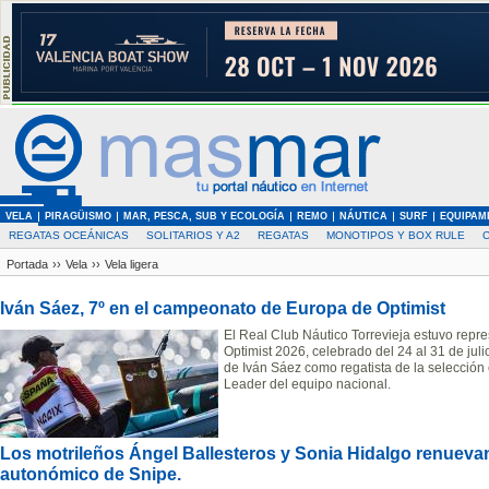
VELA
PIRAGÜISMO
MAR, PESCA, SUB Y ECOLOGÍA
REMO
NÁUTICA
SURF
EQUIPAM
REGATAS OCEÁNICAS
SOLITARIOS Y A2
REGATAS
MONOTIPOS Y BOX RULE
Portada
››
Vela
››
Vela ligera
Iván Sáez, 7º en el campeonato de Europa de Optimist
El Real Club Náutico Torrevieja estuvo rep
Optimist 2026, celebrado del 24 al 31 de juli
de Iván Sáez como regatista de la selecci
Leader del equipo nacional.
Los motrileños Ángel Ballesteros y Sonia Hidalgo renuevan 
autonómico de Snipe.