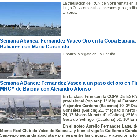
La tripulación del RCN de Motril remata en l
Hugo Ortiz como subcampeones y los gadita
terceros.
Semana Abanca: Fernandez Vasco Oro en la Copa España Fi
Baleares con Mario Coronado
Finaliza la regata en La Coruña
Semana ABanca: Fernandez Vasco a un paso del oro en Fin
MRCY de Baiona con Alejandro Alonso
En la clase Finn con la COPA DE ESPA
provisional (top ten): 1º Miguel Fernán
Alejandro Cardona (Baleares) 10, 3º Dav
González (Galicia) 21, 5º Ignacio Nieto 
24, 7º Alvaro Munaiz 41 (Galicia), 8º M
Gerardo Selinger (Cataluña) 52, 10º Ern
En el trofeo Aurelio Fernandez Lage, 
Monte Real Club de Yates de Baiona… y bien el vigués Guillermo García
Sanxenxo segunda absoluta y primera entre las chicas… y atención a lo