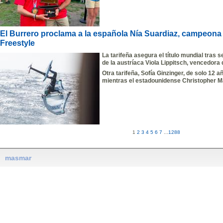
El Burrero proclama a la española Nía Suardiaz, campeona 
Freestyle
La tarifeña asegura el título mundial tras
de la austríaca Viola Lippitsch, vencedora d
Otra tarifeña, Sofía Ginzinger, de solo 12 
mientras el estadounidense Christopher 
1
2
3
4
5
6
7
...
1288
masmar