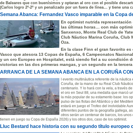
de Baleares que con buenísimos y optaran al oro con el posible descar
(Carlos logro 2º-2º y un penalizado por un fuera de línea… y tiene una c
Semana Abanca: Fernandez Vasco imparable en la Copa d
En optimist nutrida representación
las últimas horas… con más optimis
Sanxenxo, Monte Real Club de Yate
Club Náutico Marina Coruña, Club 
Oza.
En la clase Finn el gran favorito e
Vasco que atesora 13 Copas de España, 6 Campeonatos Nacional
y un oro Europeo en Hospitalet, está siendo fiel a su condición d
victorias en las dos primeras mangas, y un segundo en la tercera
ARRANCA DE LA SEMANA ABANCA EN LA CORUÑA CON
l evento multináutica referente de la náutic
Coruña, de la mano de su Real Club Náutico
centenario. Y lo hará con la vela, a través d
el oro en Seul 88, una medalla que marcó un
la más popular de su estamento base: los o
pulso de las flotas del Atlántico y del Medi
estará en juego el Trofeo del inolvidable Au
diferentes puntos de la geografía gallega, a
otros serán un centenar de barcos, los unos 
tienen en juego su Copa de España 2026) y los otros dos, caso de los optimist.
Lluc Bestard hace historia con su segundo título europeo 