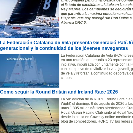
Una completa penúltima jornada de competi
el listado de candidatos al título en las se
Rey Mapfre. Los campeones se decidirán m
que garantiza la máxima emoción en el cam
Hispania, que hoy navegó sin Don Felipe a
Abanca ORC 0.
La Federación Catalana de Vela presenta Generació Patí Jún
generacional y la continuidad de los jóvenes navegantes
La Federación Catalana de Vela (FCV) presen
en una reunión que reunió a 23 representante
iniciativa, impulsada conjuntamente con la 
con el objetivo de revitalizar la vela juvenil,
de vela y reforzar la continuidad deportiva 
clubes.
Cómo seguir la Round Britain and Ireland Race 2026
La 50ª edición de la RORC Round Britain an
Wight) el domingo 9 de agosto de 2026 a las
unas 1.805 millas náuticas alrededor de Gra
Royal Ocean Racing Club junto al Royal Yac
desde la costa en Cowes y online mediante el 
blog de competidores, RORC TV, las redes so