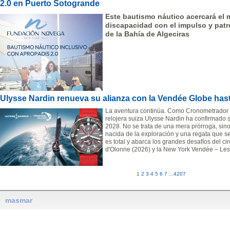
2.0 en Puerto Sotogrande
Este bautismo náutico acercará el 
discapacidad con el impulso y patro
de la Bahía de Algeciras
Ulysse Nardin renueva su alianza con la Vendée Globe has
La aventura continúa. Como Cronometrador Of
relojera suiza Ulysse Nardin ha confirmado 
2028. No se trata de una mera prórroga, sin
nacida de la exploración y una regata que s
es total y abarca los grandes desafíos del ci
d'Olonne (2026) y la New York Vendée – Les
1
2
3
4
5
6
7
...
4207
masmar