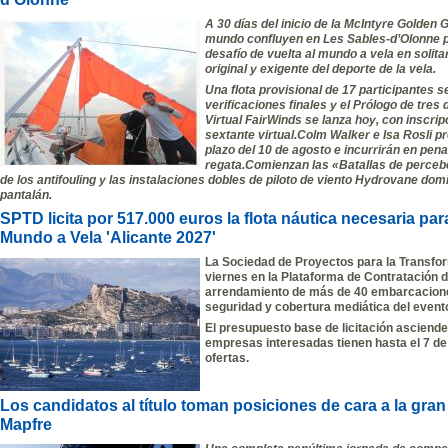
A 30 días del inicio de la McIntyre Golden
mundo confluyen en Les Sables-d’Olonne pa
desafío de vuelta al mundo a vela en solita
original y exigente del deporte de la vela.
Una flota provisional de
17 participantes
se
verificaciones finales y el Prólogo de tres 
Virtual FairWinds
se lanza hoy, con inscrip
sextante virtual.
Colm Walker
e
Isa Rosli
pr
plazo del
10 de agosto
e incurrirán en pena
regata.Comienzan las «Batallas de percebe
de los antifouling y las instalaciones dobles de piloto de viento
Hydrovane
domi
pantalán.
SPTD licita por 517.000 euros la flota náutica necesaria para 
Mundo a Vela 'Alicante 2027'
La Sociedad de Proyectos para la Transfor
viernes en la Plataforma de Contratación d
arrendamiento de más de 40 embarcaciones
seguridad y cobertura mediática del event
El presupuesto base de licitación asciende 
empresas interesadas tienen hasta el 7 d
ofertas.
Los candidatos al título toman posiciones de cara a la gran
Mapfre