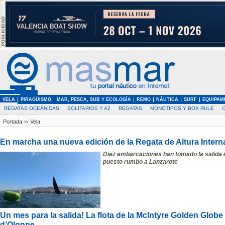
VELA
PIRAGÜISMO
MAR, PESCA, SUB Y ECOLOGÍA
REMO
NÁUTICA
SURF
EQUIPAM
REGATAS OCEÁNICAS
SOLITARIOS Y A2
REGATAS
MONOTIPOS Y BOX RULE
Portada
››
Vela
En marcha una nueva edición de la Regata de Altura Intern
Diez embarcaciones han tomado la salida
puesto rumbo a Lanzarote
Un mes para la salida! La flota de la McIntyre Golden Globe
d’Olonne