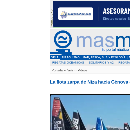
VELA
PIRAGÜISMO
MAR, PESCA, SUB Y ECOLOGÍA
REGATAS OCEÁNICAS
SOLITARIOS Y A2
REGAT
Portada
››
Vela
››
Videos
La flota zarpa de Niza hacia Génov