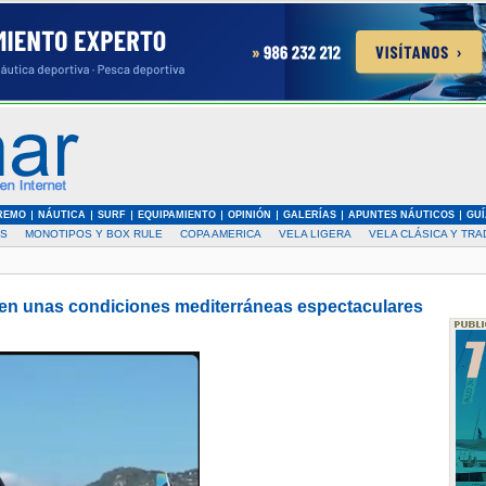
REMO
NÁUTICA
SURF
EQUIPAMIENTO
OPINIÓN
GALERÍAS
APUNTES NÁUTICOS
GUÍ
AS
MONOTIPOS Y BOX RULE
COPA AMERICA
VELA LIGERA
VELA CLÁSICA Y TRA
a en unas condiciones mediterráneas espectaculares