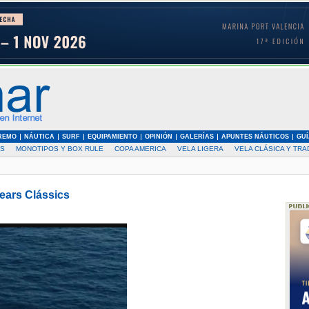
REMO
NÁUTICA
SURF
EQUIPAMIENTO
OPINIÓN
GALERÍAS
APUNTES NÁUTICOS
GUÍ
AS
MONOTIPOS Y BOX RULE
COPA AMERICA
VELA LIGERA
VELA CLÁSICA Y TRA
lears Clássics