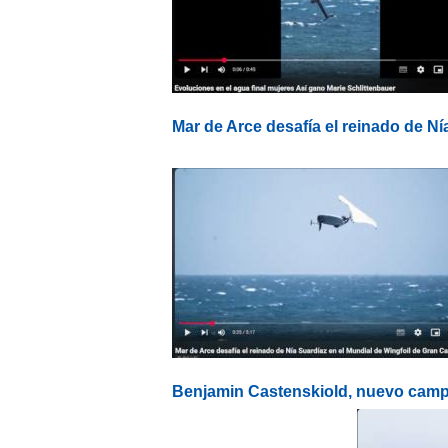
Mar de Arce desafía el reinado de Ní
Benjamin Castenskiold, nuevo campe