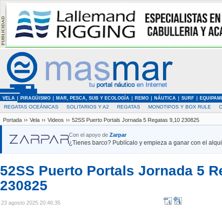
VELA
PIRAGÜISMO
MAR, PESCA, SUB Y ECOLOGÍA
REMO
NÁUTICA
SURF
EQUIPAM
REGATAS OCEÁNICAS
SOLITARIOS Y A2
REGATAS
MONOTIPOS Y BOX RULE
Portada
››
Vela
››
Videos
››
52SS Puerto Portals Jornada 5 Regatas 9,10 230825
Con el apoyo de
Zarpar
¿Tienes barco? Publícalo y empieza a ganar con el alquil
52SS Puerto Portals Jornada 5 R
230825
23 agosto 2025 20:46:35