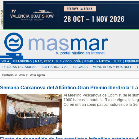
VELA
PIRAGÜISMO
MAR, PESCA, SUB Y ECOLOGÍA
REMO
NÁUTICA
SURF
EQUIPAM
REGATAS OCEÁNICAS
SOLITARIOS Y A2
REGATAS
MONOTIPOS Y BOX RULE
Portada
››
Vela
››
Vela ligera
Semana Caixanova del Atlántico-Gran Premio Iberdrola: La
Al Meeting Pescanova de Optimist, se le su
1000 barcos llenarán la Ría de Vigo a lo lar
Coren entran como patrocinadores de la Se