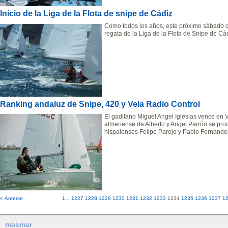
Inicio de la Liga de la Flota de snipe de Cádiz
Como todos los años, este próximo sábado c
regata de la Liga de la Flota de Snipe de Cád
Ranking andaluz de Snipe, 420 y Vela Radio Control
El gaditano Miguel Angel Iglesias vence en V
almeriense de Alberto y Angel Parrón se p
hispalenses Felipe Parejo y Pablo Fernande
« Anterior
1
...
1227
1228
1229
1230
1231
1232
1233
1234
1235
1236
1237
1
masmar