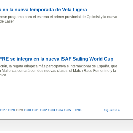
a en la nueva temporada de Vela Ligera
ense programo para el estreno el primer provincial de Optimist y la nueva
 de Laser
FRE se integra en la nueva ISAF Sailing World Cup
ción, la regata olímpica más participativa e internacional de España, que
n Mallorca, contará con dos nuevas clases, el Match Race Femenino y la
pica
1227
1228
1229
1230
1231
1232
1233
1234
1235
...
1288
Siguiente »