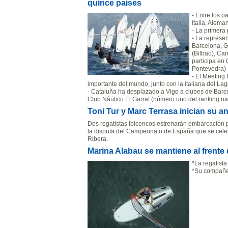
quince paises
- Entre los p
Italia, Alem
- La primera 
- La represe
Barcelona, G
(Bilbao), Ca
participa en 
Pontevedra)
- El Meeting
importante del mundo, junto con la italiana del La
- Cataluña ha desplazado a Vigo a clubes de Barce
Club Náutico El Garraf (número uno del ranking nac
Toni Tur y Marc Terrasa inician su a
Dos regatistas ibicencos estrenarán embarcación p
la disputa del Campeonato de España que se celeb
Ribera.
Marina Alabau se mantiene al frente 
*La regatista
*Su compañer