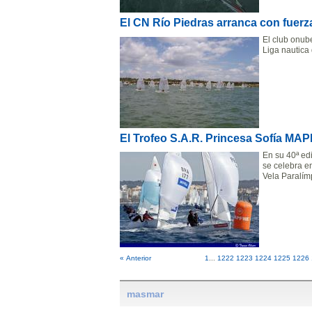
El CN Río Piedras arranca con fuerz
El club onub
Liga nautica
El Trofeo S.A.R. Princesa Sofía MAP
En su 40ª edi
se celebra e
Vela Paralím
« Anterior
1
...
1222
1223
1224
1225
1226
masmar