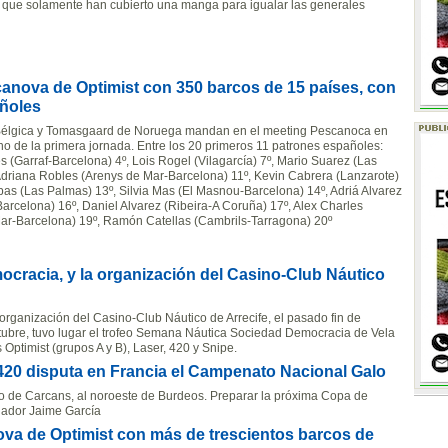
s que solamente han cubierto una manga para igualar las generales
canova de Optimist con 350 barcos de 15 países, con
añoles
Bélgica y Tomasgaard de Noruega mandan en el meeting Pescanoca en
ino de la primera jornada. Entre los 20 primeros 11 patrones españoles:
s (Garraf-Barcelona) 4º, Lois Rogel (Vilagarcía) 7º, Mario Suarez (Las
Adriana Robles (Arenys de Mar-Barcelona) 11º, Kevin Cabrera (Lanzarote)
abas (Las Palmas) 13º, Silvia Mas (El Masnou-Barcelona) 14º, Adriá Alvarez
arcelona) 16º, Daniel Alvarez (Ribeira-A Coruña) 17º, Alex Charles
ar-Barcelona) 19º, Ramón Catellas (Cambrils-Tarragona) 20º
cracia, y la organización del Casino-Club Náutico
organización del Casino-Club Náutico de Arrecife, el pasado fin de
ctubre, tuvo lugar el trofeo Semana Náutica Sociedad Democracia de Vela
 Optimist (grupos A y B), Laser, 420 y Snipe.
420 disputa en Francia el Campenato Nacional Galo
go de Carcans, al noroeste de Burdeos. Preparar la próxima Copa de
enador Jaime García
va de Optimist con más de trescientos barcos de