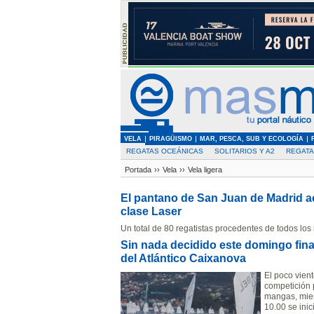
VELA
PIRAGÜISMO
MAR, PESCA, SUB Y ECOLOGÍA
REGATAS OCEÁNICAS
SOLITARIOS Y A2
REGAT
Portada
››
Vela
››
Vela ligera
El pantano de San Juan de Madrid a
clase Laser
Un total de 80 regatistas procedentes de todos los 
Sin nada decidido este domingo fina
del Atlántico Caixanova
El poco vient
competición p
mangas, mient
10.00 se inic