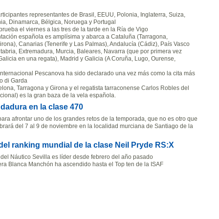
articipantes representantes de Brasil, EEUU, Polonia, Inglaterra, Suiza,
ania, Dinamarca, Bélgica, Noruega y Portugal
prueba el viernes a las tres de la tarde en la Ría de Vigo
ntación española es amplísima y abarca a Cataluña (Tarragona,
irona), Canarias (Tenerife y Las Palmas), Andalucía (Cádiz), País Vasco
ntabria, Extremadura, Murcia, Baleares, Navarra (que por primera vez
Galicia en una regata), Madrid y Galicia (A Coruña, Lugo, Ourense,
 Internacional Pescanova ha sido declarado una vez más como la cita más
go di Garda
lona, Tarragona y Girona y el regatista tarraconense Carlos Robles del
ional) es la gran baza de la vela española.
ndadura en la clase 470
ara afrontar uno de los grandes retos de la temporada, que no es otro que
rará del 7 al 9 de noviembre en la localidad murciana de Santiago de la
del ranking mundial de la clase Neil Pryde RS:X
 del Náutico Sevilla es líder desde febrero del año pasado
a Blanca Manchón ha ascendido hasta el Top ten de la ISAF