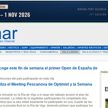
REMO
NÁUTICA
SURF
EQUIPAMIENTO
OPINIÓN
GALERÍAS
APUNTES NÁUTICOS
GUÍ
AS
MONOTIPOS Y BOX RULE
COPA AMERICA
VELA LIGERA
VELA CLÁSICA Y TRA
coge este fin de semana el primer Open de España de
rincones del país participarán en esta cita
liza el Meeting Pescanova de Optimist y la Semana
o reinante en la Ría de Vigo a lo largo del sábado arruinó el plan de
revisto. La mitad de la regatistas participantes ha completado dos
ras que la otra mitad solamente ha participado en una. A partir de las
ia la jornada final en la Ría de Vigo, teniendo primero que participar los