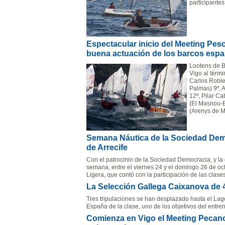
participante
Espectacular inicio del Meeting Pes
buena actuación de los barcos esp
Lootens de 
Vigo al térm
Carlos Roble
Palmas) 9º, 
12º, Pilar C
(El Masnou-B
(Arenys de M
Semana Náutica de la Sociedad Demo
de Arrecife
Con el patrocinio de la Sociedad Democracia, y la 
semana, entre el viernes 24 y el domingo 26 de o
Ligera, que contó con la participación de las clases
La Selección Gallega Caixanova de 
Tres tripulaciones se han desplazado hasta el La
España de la clase, uno de los objetivos del entr
Comienza en Vigo el Meeting Pecano