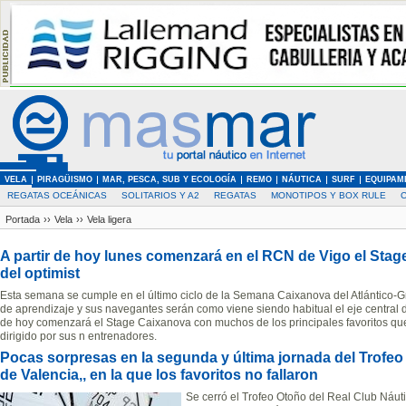
VELA
PIRAGÜISMO
MAR, PESCA, SUB Y ECOLOGÍA
REMO
NÁUTICA
SURF
EQUIPAM
REGATAS OCEÁNICAS
SOLITARIOS Y A2
REGATAS
MONOTIPOS Y BOX RULE
Portada
››
Vela
››
Vela ligera
A partir de hoy lunes comenzará en el RCN de Vigo el Stag
del optimist
Esta semana se cumple en el último ciclo de la Semana Caixanova del Atlántico-Gra
de aprendizaje y sus navegantes serán como viene siendo habitual el eje central d
de hoy comenzará el Stage Caixanova con muchos de los principales favoritos que
dirigido por sus n entrenadores.
Pocas sorpresas en la segunda y última jornada del Trofeo
de Valencia,, en la que los favoritos no fallaron
Se cerró el Trofeo Otoño del Real Club Náut