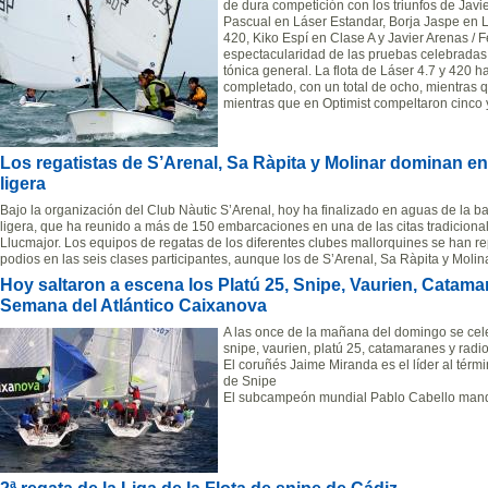
de dura competición con los triunfos de Javi
Pascual en Láser Estandar, Borja Jaspe en L
420, Kiko Espí en Clase A y Javier Arenas / 
espectacularidad de las pruebas celebradas 
tónica general. La flota de Láser 4.7 y 420 
completado, con un total de ocho, mientras q
mientras que en Optimist compeltaron cinco 
Los regatistas de S’Arenal, Sa Ràpita y Molinar dominan en
ligera
Bajo la organización del Club Nàutic S’Arenal, hoy ha finalizado en aguas de la b
ligera, que ha reunido a más de 150 embarcaciones en una de las citas tradicional
Llucmajor. Los equipos de regatas de los diferentes clubes mallorquines se han rep
podios en las seis clases participantes, aunque los de S’Arenal, Sa Ràpita y Mol
Hoy saltaron a escena los Platú 25, Snipe, Vaurien, Catama
Semana del Atlántico Caixanova
A las once de la mañana del domingo se cel
snipe, vaurien, platú 25, catamaranes y radio
El coruñés Jaime Miranda es el líder al térm
de Snipe
El subcampeón mundial Pablo Cabello manda