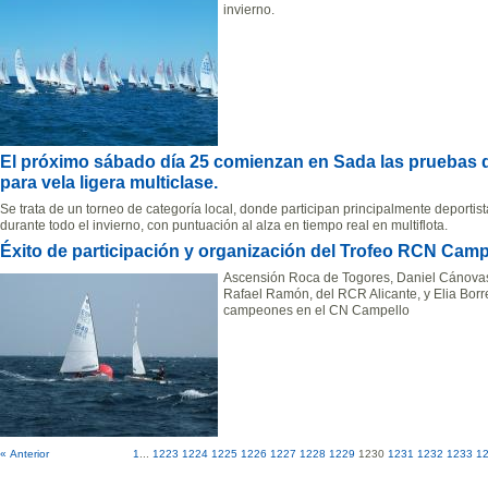
invierno.
El próximo sábado día 25 comienzan en Sada las pruebas de
para vela ligera multiclase.
Se trata de un torneo de categoría local, donde participan principalmente deportist
durante todo el invierno, con puntuación al alza en tiempo real en multiflota.
Éxito de participación y organización del Trofeo RCN Camp
Ascensión Roca de Togores, Daniel Cánovas 
Rafael Ramón, del RCR Alicante, y Elia Borr
campeones en el CN Campello
« Anterior
1
...
1223
1224
1225
1226
1227
1228
1229
1230
1231
1232
1233
1