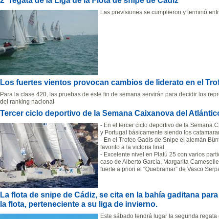
2ª regata de la Liga de la Flota de snipe de Cádiz
Las previsiones se cumplieron y terminó ent
Los fuertes vientos provocan cambios de liderato en el Trof
Para la clase 420, las pruebas de este fin de semana servirán para decidir los rep
del ranking nacional
Tercer ciclo deportivo de la Semana Caixanova del Atlántic
- En el tercer ciclo deportivo de la Semana
y Portugal básicamente siendo los catamar
- En el Trofeo Gadis de Snipe el alemán Bün
favorito a la victoria final
- Excelente nivel en Platú 25 con varios par
caso de Alberto García, Margarita Cameselle
fuerte a priori el “Quebramar” de Vasco Serp
La flota de snipe de Cádiz, se cita en la bahía gaditana par
la flota, perteneciente a su liga de invierno.
Este sábado tendrá lugar la segunda regata de