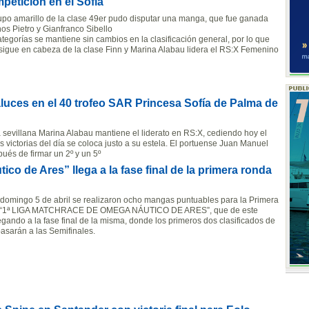
mpetición en el Sofía
rupo amarillo de la clase 49er pudo disputar una manga, que fue ganada
anos Pietro y Gianfranco Sibello
ategorías se mantiene sin cambios en la clasificación general, por lo que
o sigue en cabeza de la clase Finn y Marina Alabau lidera el RS:X Femenino
aluces en el 40 trofeo SAR Princesa Sofía de Palma de
La sevillana Marina Alabau mantiene el liderato en RS:X, cediendo hoy el
victorias del día se coloca justo a su estela. El portuense Juan Manuel
ués de firmar un 2º y un 5º
co de Ares” llega a la fase final de la primera ronda
domingo 5 de abril se realizaron ocho mangas puntuables para la Primera
 “1ª LIGA MATCHRACE DE OMEGA NÁUTICO DE ARES”, que de este
egando a la fase final de la misma, donde los primeros dos clasificados de
asarán a las Semifinales.