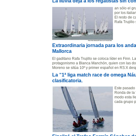
La lluvia deja a los regatistas sin co
an sólo el g
por los itali
El resto de c
Rafa Trujill
Extraordinaria jornada para los and
Mallorca
El gaditano Rafa Trujillo se coloca líder en Finn. 
protagonismo a Blanca Manchón, quien con las dos 
Moreno se sitúa 10º y primer español en RS:X desp
La “1ª liga match race de omega Náuti
clasificatoria.
Este pasado 
Ronda de la
modo esta ll
cada grupo p