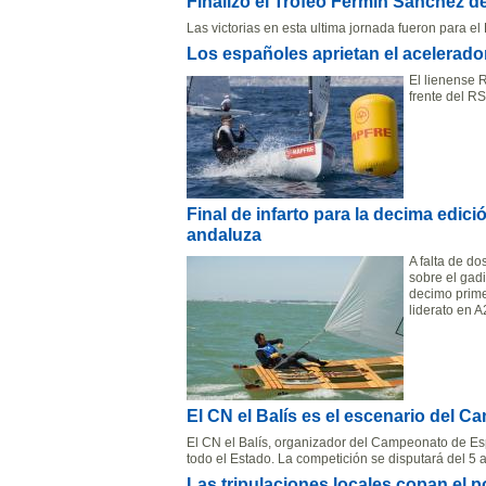
Finalizó el Trofeo Fermín Sánchez de
Las victorias en esta ultima jornada fueron para e
Los españoles aprietan el acelerador
El lienense R
frente del R
Final de infarto para la decima edici
andaluza
A falta de d
sobre el gad
decimo prime
liderato en 
El CN el Balís es el escenario del 
El CN el Balís, organizador del Campeonato de Espa
todo el Estado. La competición se disputará del 5 al
Las tripulaciones locales copan el p