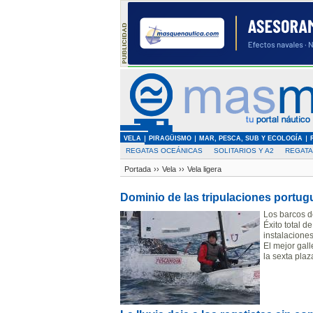
VELA
PIRAGÜISMO
MAR, PESCA, SUB Y ECOLOGÍA
REGATAS OCEÁNICAS
SOLITARIOS Y A2
REGAT
Portada
››
Vela
››
Vela ligera
Dominio de las tripulaciones portu
Los barcos d
Éxito total 
instalacione
El mejor gal
la sexta plaz