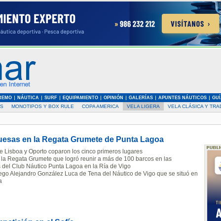
REMO
NÁUTICA
SURF
EQUIPAMIENTO
OPINIÓN
GALERÍAS
APUNTES NÁUTICOS
GUÍ
AS
MONOTIPOS Y BOX RULE
COPA AMERICA
VELA LIGERA
VELA CLÁSICA Y TRA
guesas en la Regata Grumete de Punta Lagoa
e Lisboa y Oporto coparon los cinco primeros lugares
de la Regata Grumete que logró reunir a más de 100 barcos en las
s del Club Náutico Punta Lagoa en la Ría de Vigo
lego Alejandro González Luca de Tena del Náutico de Vigo que se situó en
a