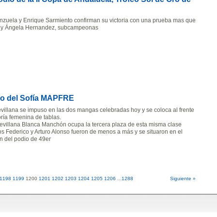
nzuela y Enrique Sarmiento confirman su victoria con una prueba mas que
 y Ángela Hernandez, subcampeonas
eno del Sofía MAPFRE
sevillana se impuso en las dos mangas celebradas hoy y se coloca al frente
oría femenina de tablas.
evillana Blanca Manchón ocupa la tercera plaza de esta misma clase
os Federico y Arturo Alonso fueron de menos a más y se situaron en el
ón del podio de 49er
1198
1199
1200
1201
1202
1203
1204
1205
1206
...
1288
Siguiente »