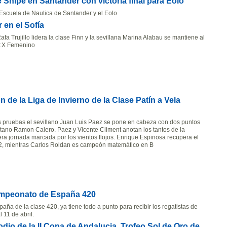
 Snipe en Santander con victoria final para Eolo
l Escuela de Nautica de Santander y el Eolo
 en el Sofía
afa Trujillo lidera la clase Finn y la sevillana Marina Alabau se mantiene al
S:X Femenino
ón de la Liga de Invierno de la Clase Patín a Vela
os pruebas el sevillano Juan Luis Paez se pone en cabeza con dos puntos
itano Ramon Calero. Paez y Vicente Climent anotan los tantos de la
ra jornada marcada por los vientos flojos. Enrique Espinosa recupera el
A2, mientras Carlos Roldan es campeón matemático en B
Campeonato de España 420
ña de la clase 420, ya tiene todo a punto para recibir los regatistas de
 11 de abril.
odio de la II Copa de Andalucia, Trofeo Sol de Oro de