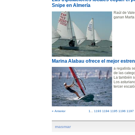
Snipe en Almería
Raúl de Vale
ganan Marta
Marina Alabau ofrece el mejor estr
a regatista 
de las categ
La también s
Los asturian
tercer escal
« Anterior
1
...
1193
1194
1195
1196
1197
masmar