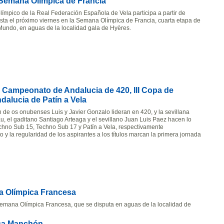
a Semana Olímpica de Francia
límpico de la Real Federación Española de Vela participa a partir de
ta el próximo viernes en la Semana Olímpica de Francia, cuarta etapa de
Mundo, en aguas de la localidad gala de Hyères.
a, Campeonato de Andalucia de 420, III Copa de
dalucia de Patín a Vela
n de os onubenses Luis y Javier Gonzalo lideran en 420, y la sevillana
u, el gaditano Santiago Arteaga y el sevillano Juan Luis Paez hacen lo
chno Sub 15, Techno Sub 17 y Patín a Vela, respectivamente
o y la regularidad de los aspirantes a los títulos marcan la primera jornada
na Olímpica Francesa
 Semana Olímpica Francesa, que se disputa en aguas de la localidad de
nca Manchón