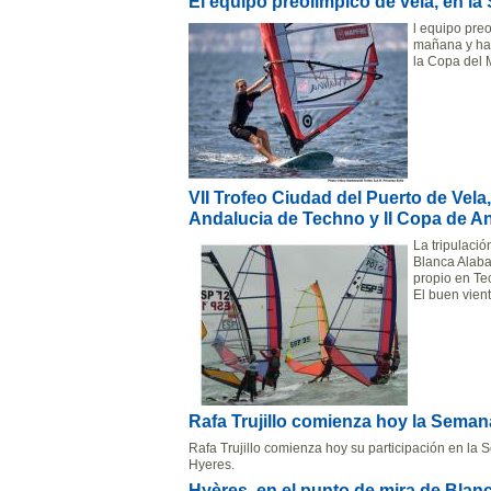
El equipo preolímpico de vela, en l
l equipo preo
mañana y has
la Copa del 
VII Trofeo Ciudad del Puerto de Vel
Andalucia de Techno y II Copa de An
La tripulació
Blanca Alaba
propio en Te
El buen vient
Rafa Trujillo comienza hoy la Sema
Rafa Trujillo comienza hoy su participación en la
Hyeres.
Hyères, en el punto de mira de Bla