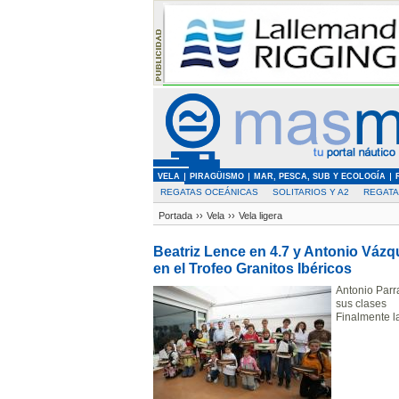
VELA
PIRAGÜISMO
MAR, PESCA, SUB Y ECOLOGÍA
REGATAS OCEÁNICAS
SOLITARIOS Y A2
REGAT
Portada
››
Vela
››
Vela ligera
Beatriz Lence en 4.7 y Antonio Vázqu
en el Trofeo Granitos Ibéricos
Antonio Parr
sus clases
Finalmente l