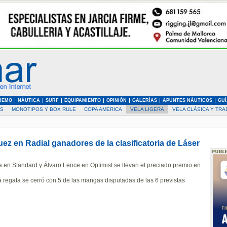
REMO
NÁUTICA
SURF
EQUIPAMIENTO
OPINIÓN
GALERÍAS
APUNTES NÁUTICOS
GUÍ
AS
MONOTIPOS Y BOX RULE
COPA AMERICA
VELA LIGERA
VELA CLÁSICA Y TRA
ez en Radial ganadores de la clasificatoria de Láser
a en Standard y Álvaro Lence en Optimist se llevan el preciado premio en
a regata se cerró con 5 de las mangas disputadas de las 6 previstas