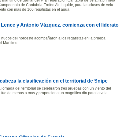
b Marítimo de Santander y la Federación Cántabra de Vela, la primera
Campeonato de Cantabria-Trofeo Air Liquide, para las clases de vela
contó con mas de 100 regatistas en el agua.
z Lence y Antonio Vázquez, comienza con el liderato
5 nudos del noroeste acompañaron a los regatistas en la prueba
el Marítimo
beza la clasificación en el territorial de Snipe
 jornada del territorial se celebraron tres pruebas con un viento del
 fue de menos a mas y proporciona un magnifico día para la vela