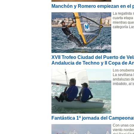
Manchón y Romero empiezan en el p
La regatista
cuarta etapa
mientras que
categoría La
XVII Trofeo Ciudad del Puerto de Ve
Andalucia de Techno y II Copa de An
Los onubens
La sevillana
andaluzas de
imbatido, al 
Fantástica 1ª jornada del Campeonat
Con unas cond
viento norde