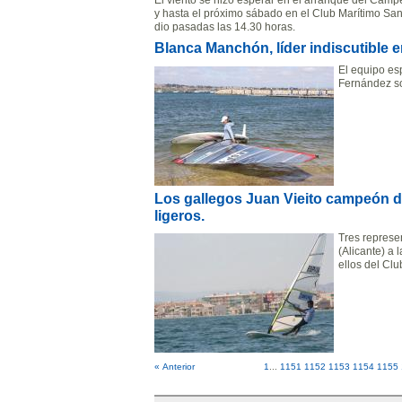
El viento se hizo esperar en el arranque del Camp
y hasta el próximo sábado en el Club Marítimo San 
dio pasadas las 14.30 horas.
Blanca Manchón, líder indiscutible en
El equipo esp
Fernández so
Los gallegos Juan Vieito campeón d
ligeros.
Tres represe
(Alicante) a
ellos del Cl
« Anterior
1
...
1151
1152
1153
1154
1155