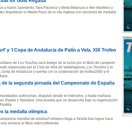
Sail for Gold Regatta
os y Aarón Sarmiento, Tara Pacheco y Berta Betanzos e Iker Martínez y
ez disputarán la Medal Race de la cita inglesa con opciones de medalla
’ y ‘I Copa de Andalucia de Patín a Vela, XIX Trofeo
olitano de Los Toruños será testigo de la lucha por el título de campeón
a está organizada por el Club de Vela de Valdelagrana, Los Toruños y la
 Junta de Andalucia y cuenta con la colaboración de Actiba2000 y el
aria.
ta de la segunda jornada del Campeonato de España
 comunidades autónomas, disputan desde el miércoles, y hasta mañana
r, Radial y Standard. Una prueba que se desarrolla bajo la organización
astilla.
s la medalla olimpica
campeona mundial de windsurf olímpico llega a Sevilla tras lograr hace
una semana el título intercontinental