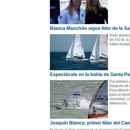
Blanca Manchón sigue líder de la Sai
Onán Barreir
de 470 M, la
haber recup
Espectáculo en la bahía de Santa Po
Por primera 
Después de l
Pola ofreció
para un bonit
velocidad. L
diferencias.
Joaquín Blanco, primer líder del C