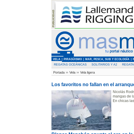
VELA
PIRAGÜISMO
MAR, PESCA, SUB Y ECOLOGÍA
REGATAS OCEÁNICAS
SOLITARIOS Y A2
REGAT
Portada
››
Vela
››
Vela ligera
Los favoritos no fallan en el arran
Nicolás Rodrí
mangas de la
En chicas la