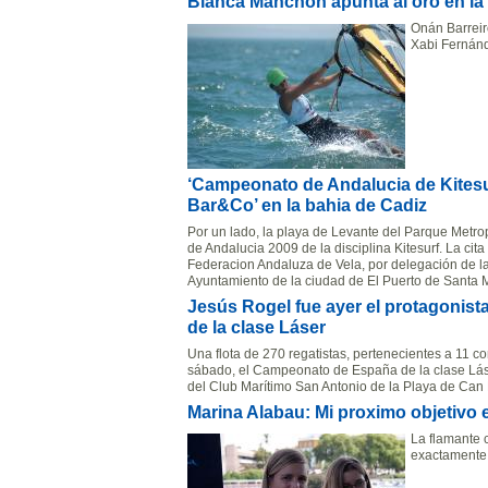
Blanca Manchón apunta al oro en la 
Onán Barreir
Xabi Fernánd
‘Campeonato de Andalucia de Kitesurf
Bar&Co’ en la bahia de Cadiz
Por un lado, la playa de Levante del Parque Metrop
de Andalucia 2009 de la disciplina Kitesurf. La cit
Federacion Andaluza de Vela, por delegación de la
Ayuntamiento de la ciudad de El Puerto de Santa M
Jesús Rogel fue ayer el protagonis
de la clase Láser
Una flota de 270 regatistas, pertenecientes a 11
sábado, el Campeonato de España de la clase Láse
del Club Marítimo San Antonio de la Playa de Can P
Marina Alabau: Mi proximo objetivo e
La flamante 
exactamente 