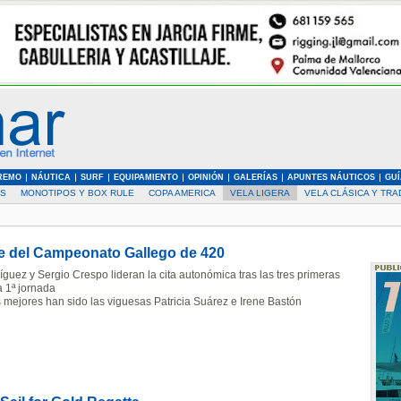
REMO
NÁUTICA
SURF
EQUIPAMIENTO
OPINIÓN
GALERÍAS
APUNTES NÁUTICOS
GUÍ
AS
MONOTIPOS Y BOX RULE
COPA AMERICA
VELA LIGERA
VELA CLÁSICA Y TRA
que del Campeonato Gallego de 420
guez y Sergio Crespo lideran la cita autonómica tras las tres primeras
 1ª jornada
s mejores han sido las viguesas Patricia Suárez e Irene Bastón