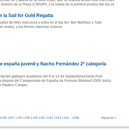
eonato de España de la clase Laser, que se disputa desde este miércoles
Antonio de la Playa (CMSAP), y la salida de la primera prueba del día se
 la Sail for Gold Regatta
añol de 49er reacciona y entra en el top ten: Iker Martínez y Xabi
n sextos, y los Alonso marchan octavos
e españa juvenil y Nacho Fernández 2º categoría
ntantes gallegos acudieron del 9 al 13 de SeptiembreaSanta Pola
 la disputa del Campeonato de España de Fórmula Windsurf 2009, todos
ub Náutico Cangas.
1156
1157
1158
1159
1160
1161
1162
1163
1164
...
1288
Siguiente »