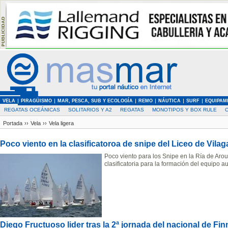
VELA
PIRAGÜISMO
MAR, PESCA, SUB Y ECOLOGÍA
REMO
NÁUTICA
SURF
EQUIPAM
REGATAS OCEÁNICAS
SOLITARIOS Y A2
REGATAS
MONOTIPOS Y BOX RULE
Portada
››
Vela
››
Vela ligera
Poco viento en la clasificatoroa de snipe del Liceo de Vilag
Poco viento para los Snipe en la Ría de Ar
clasificatoria para la formación del equipo 
Diego Fructuoso lider tras la 2ª jornada del nacional de Fin