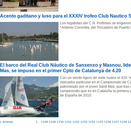
Acento gaditano y luso para el XXXIV trofeo Club Nautico Se
Los regatistas del C.N. Portimao se erigiero
*Antonio Coronilla, del Trocadero de Puerto R
El barco del Real Club Náutico de Sanxenxo y Masnou, lid
Mas, se impuso en el primer Cpto de Catalunya de 4.20
Con un viento ligero de siete nudos el 420 
marcador particular en el Campeonato de Cat
patroneado por el joven Santi Mas, que tras u
campeonato que es en Cataluña la primera p
de España de 2010.
« Anterior
1
...
1148
1149
1150
1151
1152
1153
1154
1155
1156
1157
1158
1