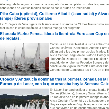
A lo largo de la segunda jornada de competición se completaron todas las pruebas
condiciones de vientos medios soplando con 8 nudos de intensidad.
Pilar Caba (optimist), Guillermo Altadill (laser radial) y Alva
(snipe) líderes provisionales
La 7ª Regata de Vela Ligera de la Asociación Española de Clubes Náuticos ha a
Melilla con la celebración de la primera manga del programa.
El croata Marko Peresa lidera la Iberdrola Eurolaser Cup en
de regatas.
Continúa en Láser Radial la lucha entre croa
Carlos Echávarri (Sanxenxo), Antonio Parra 
sitúan entre los diez primeros clasificados. 
Alicia Cebrián, seguida de lPatricia Coro y J
líder Adrián Delgado de Tenerife. En Láser 4.
seguido del onubense Federico Burgos y de
concluye en Vigo la Iberdrola Eurolaser Cup,
Ceremonia de Clausura a las 17.00 en el Re
Croacia y Andalucía dominan tras la primera jornada en la R
Eurocup de Laser, con la que arracaba hoy la Semana Caixa
En Láser Standard es líder el croata Marko 
Gómez (Chipiona), Blanco y Gutián (Puerto S
En radial venció en la primera manga la anda
Alicia Cebrián (Tenerife) y de la campeona e
Hoy es esperada en Vigo la expedición de 
que convivirán en un encuentro deportivo co