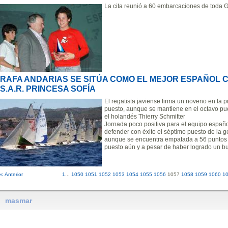
La cita reunió a 60 embarcaciones de toda Ga
RAFA ANDARIAS SE SITÚA COMO EL MEJOR ESPAÑOL C
S.A.R. PRINCESA SOFÍA
El regatista javiense firma un noveno en la p
puesto, aunque se mantiene en el octavo pues
el holandés Thierry Schmitter
Jornada poco positiva para el equipo españ
defender con éxito el séptimo puesto de la g
aunque se encuentra empatada a 56 puntos co
puesto aún y a pesar de haber logrado un bu
« Anterior
1
...
1050
1051
1052
1053
1054
1055
1056
1057
1058
1059
1060
1
masmar