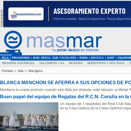
VELA
PIRAGÜISMO
MAR, PESCA, SUB Y ECOLOGÍA
REMO
NÁUTICA
SURF
EQUIPAM
REGATAS OCEÁNICAS
SOLITARIOS Y A2
REGATAS
MONOTIPOS Y BOX RULE
Portada
››
Vela
››
Vela ligera
BLANCA MANCHON SE AFERRA A SUS OPCIONES DE POD
Mantiene la cuarta posición cuando sólo falta por disputar, este sábado, la Medal 
Buen papel del equipo de Regatas del R.C.N. Coruña en la 
Un equipo de 7 regatistas del Real Club Náu
en la Copa Galicia de la Clase Optimist orga