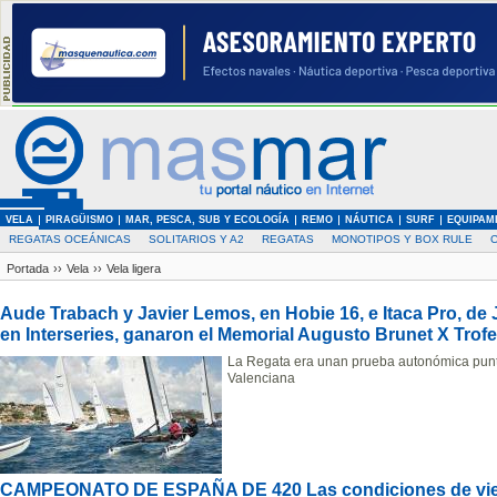
VELA
PIRAGÜISMO
MAR, PESCA, SUB Y ECOLOGÍA
REMO
NÁUTICA
SURF
EQUIPAM
REGATAS OCEÁNICAS
SOLITARIOS Y A2
REGATAS
MONOTIPOS Y BOX RULE
Portada
››
Vela
››
Vela ligera
Aude Trabach y Javier Lemos, en Hobie 16, e Itaca Pro, de 
en Interseries, ganaron el Memorial Augusto Brunet X Tro
La Regata era unan prueba autonómica punt
Valenciana
CAMPEONATO DE ESPAÑA DE 420 Las condiciones de vien