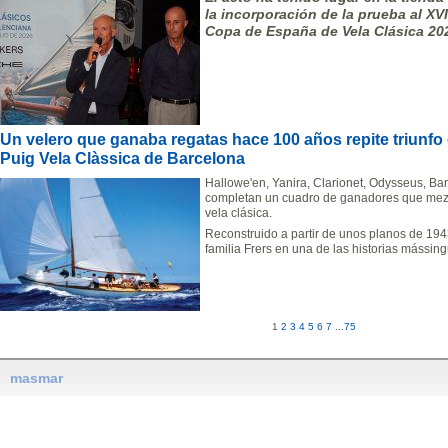
la incorporación de la prueba al X
Copa de España de Vela Clásica 20
Un velero que ganaba regatas hace 100 años repite triunfo e
Puig Vela Clàssica de Barcelona
Hallowe'en, Yanira, Clarionet, Odysseus, Ba
completan un cuadro de ganadores que mezcl
vela clásica.
Reconstruido a partir de unos planos de 194
familia Frers en una de las historias mássing
1
2
3
4
5
6
7
...
75
masmar