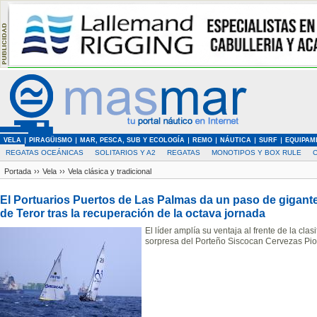
VELA
PIRAGÜISMO
MAR, PESCA, SUB Y ECOLOGÍA
REMO
NÁUTICA
SURF
EQUIPAM
REGATAS OCEÁNICAS
SOLITARIOS Y A2
REGATAS
MONOTIPOS Y BOX RULE
Portada
››
Vela
››
Vela clásica y tradicional
El Portuarios Puertos de Las Palmas da un paso de gigan
de Teror tras la recuperación de la octava jornada
El líder amplía su ventaja al frente de la cl
sorpresa del Porteño Siscocan Cervezas Pio 