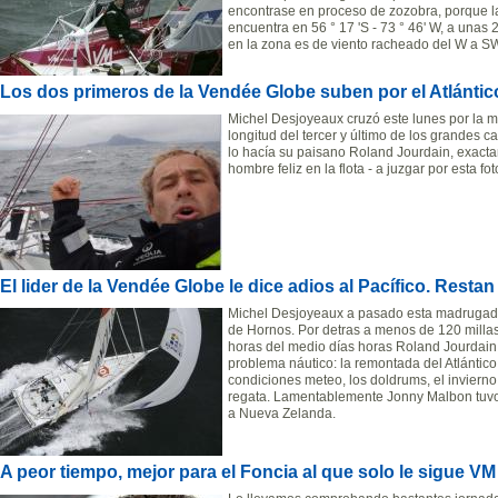
encontrase en proceso de zozobra, porque la
encuentra en 56 ° 17 'S - 73 ° 46' W, a unas
en la zona es de viento racheado del W a SW
Los dos primeros de la Vendée Globe suben por el Atlántic
Michel Desjoyeaux cruzó este lunes por la ma
longitud del tercer y último de los grandes
lo hacía su paisano Roland Jourdain, exacta
hombre feliz en la flota - a juzgar por esta 
El lider de la Vendée Globe le dice adios al Pacífico. Resta
Michel Desjoyeaux a pasado esta madrugada
de Hornos. Por detras a menos de 120 millas
horas del medio días horas Roland Jourdain
problema náutico: la remontada del Atlántico
condiciones meteo, los doldrums, el invierno e
regata. Lamentablemente Jonny Malbon tuvo 
a Nueva Zelanda.
A peor tiempo, mejor para el Foncia al que solo le sigue V