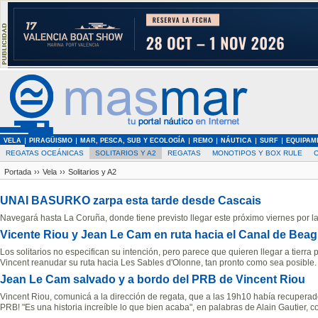
VELA
PIRAGÜISMO
MAR, PESCA, SUB Y ECOLOGÍA
REMO
NÁUTICA
SURF
EQUIPAM
REGATAS OCEÁNICAS
SOLITARIOS Y A2
REGATAS
MONOTIPOS Y BOX RULE
Portada
››
Vela
››
Solitarios y A2
UNAI BASURKO zarpa esta tarde desde Cascais
Navegará hasta La Coruña, donde tiene previsto llegar este próximo viernes por la
Vicente Riou y Jean Le Cam en ruta hacia el Canal de Beag
Los solitarios no especifican su intención, pero parece que quieren llegar a tierra
Vincent reanudar su ruta hacia Les Sables d'Olonne, tan pronto como sea posible.
Jean Le Cam salvado y a bordo del PRB de Vincent Riou
Vincent Riou, comunicá a la dirección de regata, que a las 19h10 había recupera
PRB! "Es una historia increíble lo que bien acaba", en palabras de Alain Gautier, 