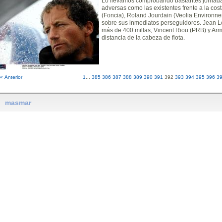
Lo llevamos comprobando bastantes jornada
adversas como las existentes frente a la cos
(Foncia), Roland Jourdain (Veolia Environn
sobre sus inmediatos perseguidores. Jean 
más de 400 millas, Vincent Riou (PRB) y Armel
distancia de la cabeza de flota.
« Anterior
1
...
385
386
387
388
389
390
391
392
393
394
395
396
3
masmar