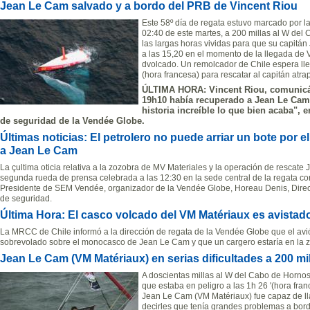
Jean Le Cam salvado y a bordo del PRB de Vincent Riou
Este 58º día de regata estuvo marcado por l
02:40 de este martes, a 200 millas al W de
las largas horas vividas para que su capitá
a las 15,20 en el momento de la llegada de 
dvolcado. Un remolcador de Chile espera lle
(hora francesa) para rescatar al capitán atr
ÚLTIMA HORA: Vincent Riou, comunicá a
19h10 había recuperado a Jean Le Cam
historia increíble lo que bien acaba", 
de seguridad de la Vendée Globe.
Últimas noticias: El petrolero no puede arriar un bote por e
a Jean Le Cam
La çultima oticia relativa a la zozobra de MV Materiales y la operación de resca
segunda rueda de prensa celebrada a las 12:30 en la sede central de la regata con 
Presidente de SEM Vendée, organizador de la Vendée Globe, Horeau Denis, Directo
de seguridad.
Última Hora: El casco volcado del VM Matériaux es avistado
La MRCC de Chile informó a la dirección de regata de la Vendée Globe que el avi
sobrevolado sobre el monocasco de Jean Le Cam y que un cargero estaría en la zo
Jean Le Cam (VM Matériaux) en serias dificultades a 200 m
A doscientas millas al W del Cabo de Hornos,
que estaba en peligro a las 1h 26 '(hora fran
Jean Le Cam (VM Matériaux) fue capaz de ll
decirles que tenía grandes problemas a bor