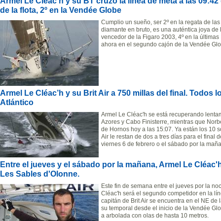
Armel Le Cléac’h y su BT cruzó la línea de meta a las 09:42
de la flota, 2º en la Vendée Globe
Cumplio un sueño, ser 2º en la regata de las
diamante en bruto, es una auténtica joya de 
vencedor de la Figaro 2003, 4º en la últimas
ahora en el segundo cajón de la Vendée Glo
Armel Le Cléac’h y su Brit Air a 750 millas del final. Todos 
Atlántico
Armel Le Cléac'h se está recuperando lenta
Azores y Cabo Finisterre, mientras que Norbe
de Hornos hoy a las 15:07. Ya están los 10 sol
Air le restan de dos a tres días para el final
viernes 6 de febrero o el sábado por la mañ
Entre el jueves y el sábado por la mañana, Armel Le Cléac'h 
Les Sables d'Olonne.
Este fin de semana entre el jueves por la n
Cléac'h será el segundo competidor en la lí
capitán de Brit Air se encuentra en el NE de 
su temporal desde el inicio de la Vendée G
a arbolada con olas de hasta 10 metros.