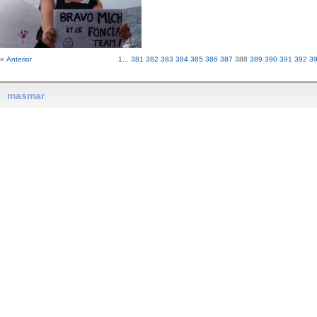
« Anterior
1
...
381
382
383
384
385
386
387
388
389
390
391
392
3
masmar