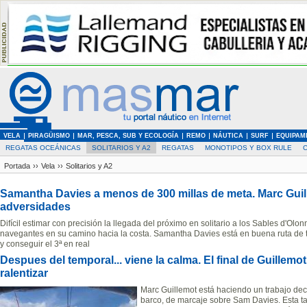
VELA
PIRAGÜISMO
MAR, PESCA, SUB Y ECOLOGÍA
REMO
NÁUTICA
SURF
EQUIPAM
REGATAS OCEÁNICAS
SOLITARIOS Y A2
REGATAS
MONOTIPOS Y BOX RULE
Portada
››
Vela
››
Solitarios y A2
Samantha Davies a menos de 300 millas de meta. Marc Guil
adversidades
Difícil estimar con precisión la llegada del próximo en solitario a los Sables d'Olo
navegantes en su camino hacia la costa. Samantha Davies está en buena ruta de 
y conseguir el 3ª en real
Despues del temporal... viene la calma. El final de Guillem
ralentizar
Marc Guillemot está haciendo un trabajo dec
barco, de marcaje sobre Sam Davies. Esta t