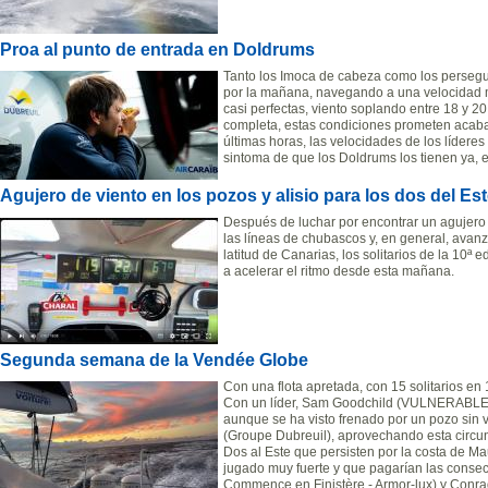
Proa al punto de entrada en Doldrums
Tanto los Imoca de cabeza como los persegu
por la mañana, navegando a una velocidad 
casi perfectas, viento soplando entre 18 y 20
completa, estas condiciones prometen acabar
últimas horas, las velocidades de los líder
sintoma de que los Doldrums los tienen ya, e
Agujero de viento en los pozos y alisio para los dos del Es
Después de luchar por encontrar un agujero 
las líneas de chubascos y, en general, avan
latitud de Canarias, los solitarios de la 10
a acelerar el ritmo desde esta mañana.
Segunda semana de la Vendée Globe
Con una flota apretada, con 15 solitarios en 
Con un líder, Sam Goodchild (VULNERABLE) 
aunque se ha visto frenado por un pozo sin
(Groupe Dubreuil), aprovechando esta circuns
Dos al Este que persisten por la costa de M
jugado muy fuerte y que pagarían las conse
Commence en Finistère - Armor-lux) y Conra