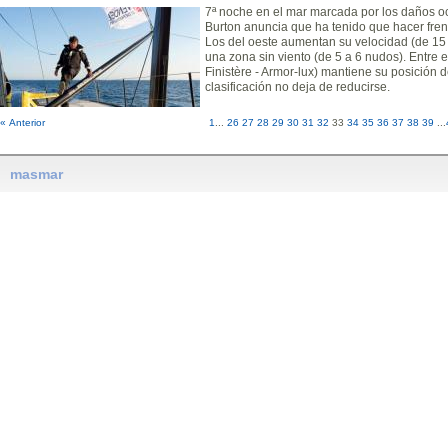
7ª noche en el mar marcada por los daños oc
Burton anuncia que ha tenido que hacer frent
Los del oeste aumentan su velocidad (de 15 
una zona sin viento (de 5 a 6 nudos). Entre
Finistère - Armor-lux) mantiene su posición d
clasificación no deja de reducirse.
« Anterior
1
...
26
27
28
29
30
31
32
33
34
35
36
37
38
39
...
masmar