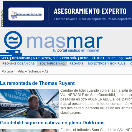
VELA
PIRAGÜISMO
MAR, PESCA, SUB Y ECOLOGÍA
REMO
NÁUTICA
SURF
EQUIPAM
REGATAS OCEÁNICAS
SOLITARIOS Y A2
REGATAS
MONOTIPOS Y BOX RULE
Portada
››
Vela
››
Solitarios y A2
La remontada de Thomas Ruyant
Cambio de líder cuando comienzan a salir del
VULNERABLE de Sam Goodchild, tenía el cont
pesadilla es otro VULNERABLE el del patrón
más al oeste le ha permitido encontrar más v
sus rivales recuperando millas en las últimas
clasificación.
Goodchild sigue en cabeza en pleno Doldrums
El líder, el británico Sam Goodchild (VULNER