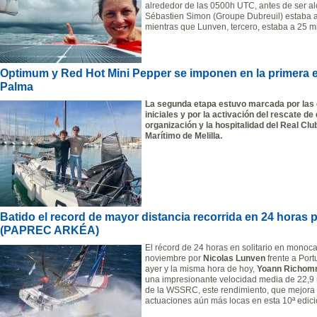
alrededor de las 0500h UTC, antes de ser al
Sébastien Simon (Groupe Dubreuil) estaba a 
mientras que Lunven, tercero, estaba a 25 mi
Optimum y Red Hot Mini Pepper se imponen en la primera ed
Palma
La segunda etapa estuvo marcada por las 
iniciales y por la activación del rescate de 
organización y la hospitalidad del Real Cl
Marítimo de Melilla.
Batido el record de mayor distancia recorrida en 24 hora
(PAPREC ARKÉA)
El récord de 24 horas en solitario en monocas
noviembre por
Nicolas Lunven
frente a Port
ayer y la misma hora de hoy,
Yoann Richo
una impresionante velocidad media de 22,9 nud
de la WSSRC, este rendimiento, que mejora e
actuaciones aún más locas en esta 10ª edic