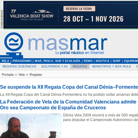
VELA
PIRAGÜISMO
MAR, PESCA, SUB Y ECOLOGÍA
REMO
NÁUTICA
SURF
EQUIPAM
REGATAS OCEÁNICAS
SOLITARIOS Y A2
REGATAS
MONOTIPOS Y BOX RULE
Portada
››
Vela
››
Regatas
Se suspende la XII Regata Copa del Canal Dénia–Formenter
La XII Regata Copa del Canal Dénia-Formentera no ha podido soltar amarras debi
La Federación de Vela de la Comunidad Valenciana admite 
Oro sea Campeonato de España de Cruceros
Dénia Vela 2009 reunirá a más de 500 regati
para disputar el Campeonato Autonómico de t