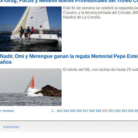
X-Grog, Fucus y Meltemi líderes Provisionales del Trofe
Este fin de semana se celebró la segunda j
Crucero, y la tercera jornada del Circuito J
Náutico de La Coruña.
Nadir, Omi y Merengue ganan la regata Memorial Pepe Estel
años
El viento del NE, con rachas de hasta 25 nud
« Anterior
1
...
943
944
945
946
947
948
949
950
951
952
953
954
9
masmar