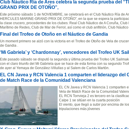
Club Náutico Ría de Ares celebra la segunda prueba d
GRAND PRIX DE OTOÑO”,
Este próximo sábado 1 de NOVIEMBRE, se celebrará en el Club Náutico Ría de
HERCULES MARINE-GRAND PRIX DE OTOÑO”, en la que se espera la participaci
la clase crucero, procedentes de los clubes: Real Club Náutico de A Coruña, Clu
Marítimo de Redes, Club de Mar de Ferrol, así como el club anfitrión, Club Náutico
Final del Trofeo de Otoño en el Náutico de Gandia
Un moment primero se alzó con la victoria en el Trofeo de Otoño de Vela de cruce
de Gandia .
‘Mi Gabriela’ y ‘Chardonnay’, vencedores del Trofeo UK Sa
Este pasado sábado se disputó la segunda y última prueba del Trofeo UK Sailmak
con el claro triunfo del Mi Gabriela que se hace de esta forma con su segundo Tro
de ayer al Yemaya de González-Villullas y al Salem de Carlos Martón.
EL CN Javea y RCN Valencia 1 comparten el liderazgo del 
de Match Race de la Comunidad Valenciana
EL CN Javea y RCN Valencia 1 comparten el
Vela de Match Race de la Comunidad Valenc
EL RCN Torrvieja 2 es tercero en la clasifica
Calpe 1 se sitúan en la cuarta posición
El viento, que llegó a subir por encima de lo
tripulaciones más jóvenes