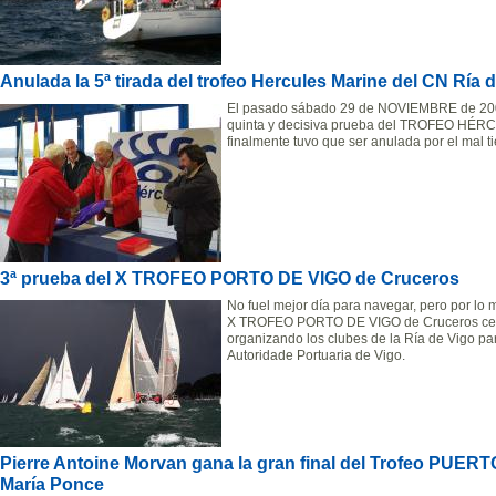
Anulada la 5ª tirada del trofeo Hercules Marine del CN Ría 
El pasado sábado 29 de NOVIEMBRE de 2008 
quinta y decisiva prueba del TROFEO HÉRC
finalmente tuvo que ser anulada por el mal t
3ª prueba del X TROFEO PORTO DE VIGO de Cruceros
No fuel mejor día para navegar, pero por lo m
X TROFEO PORTO DE VIGO de Cruceros cele
organizando los clubes de la Ría de Vigo pa
Autoridade Portuaria de Vigo.
Pierre Antoine Morvan gana la gran final del Trofeo PUE
María Ponce