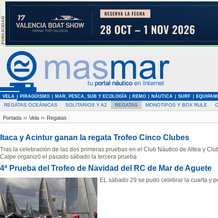
VELA
PIRAGÜISMO
MAR, PESCA, SUB Y ECOLOGÍA
REMO
NÁUTICA
SURF
EQUIPAM
REGATAS OCEÁNICAS
SOLITARIOS Y A2
REGATAS
MONOTIPOS Y BOX RULE
Portada
››
Vela
››
Regatas
Itaca y Acintur ganan la regata Trofeo Cinco Clubes
Tras la celebración de las dos primeras pruebas en el Club Náutico de Altea y Clu
Calpe organizó el pasado sábado la tercera prueba
4ª Prueba del Trofeo de Navidad del RC de Mar de Aguete
EL sábado 29 se pudo celebrar la cuarta y pe