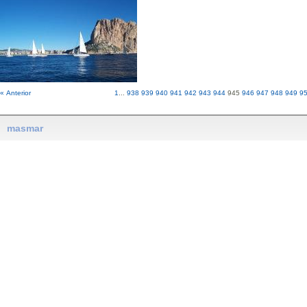
« Anterior
1
...
938
939
940
941
942
943
944
945
946
947
948
949
9
masmar