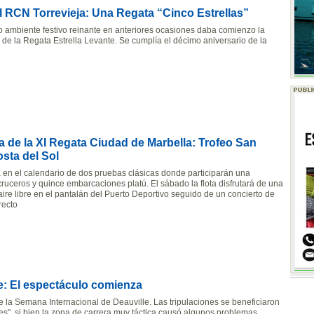
el RCN Torrevieja: Una Regata “Cinco Estrellas”
 ambiente festivo reinante en anteriores ocasiones daba comienzo la
 de la Regata Estrella Levante. Se cumplía el décimo aniversario de la
a de la XI Regata Ciudad de Marbella: Trofeo San
osta del Sol
 en el calendario de dos pruebas clásicas donde participarán una
ruceros y quince embarcaciones platú. El sábado la flota disfrutará de una
ire libre en el pantalán del Puerto Deportivo seguido de un concierto de
recto
e: El espectáculo comienza
e la Semana Internacional de Deauville. Las tripulaciones se beneficiaron
es", si bien la zona de carrera muy táctica causó algunos problemas.