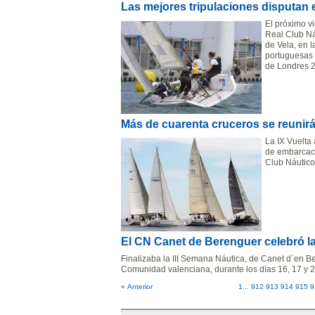
Las mejores tripulaciones disputan
El próximo v
Real Club Ná
de Vela, en 
portuguesas 
de Londres 
Más de cuarenta cruceros se reunirán
La IX Vuelta
de embarcaci
Club Náutico
El CN Canet de Berenguer celebró la
Finalizaba la III Semana Náutica, de Canet d´en 
Comunidad valenciana, durante los días 16, 17 y 
« Anterior
1
...
912
913
914
915
9