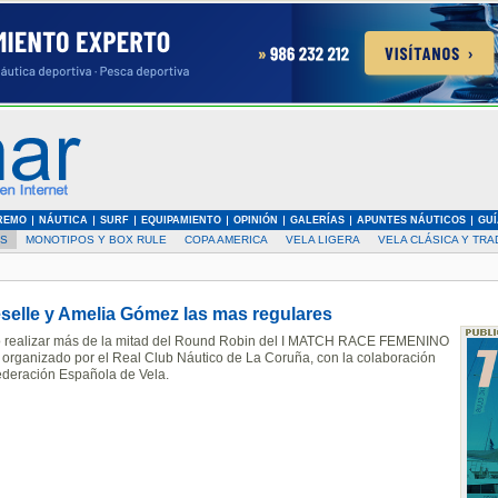
REMO
NÁUTICA
SURF
EQUIPAMIENTO
OPINIÓN
GALERÍAS
APUNTES NÁUTICOS
GUÍ
AS
MONOTIPOS Y BOX RULE
COPA AMERICA
VELA LIGERA
VELA CLÁSICA Y TRA
selle y Amelia Gómez las mas regulares
o realizar más de la mitad del Round Robin del I MATCH RACE FEMENINO
 organizado por el Real Club Náutico de La Coruña, con la colaboración
ederación Española de Vela.