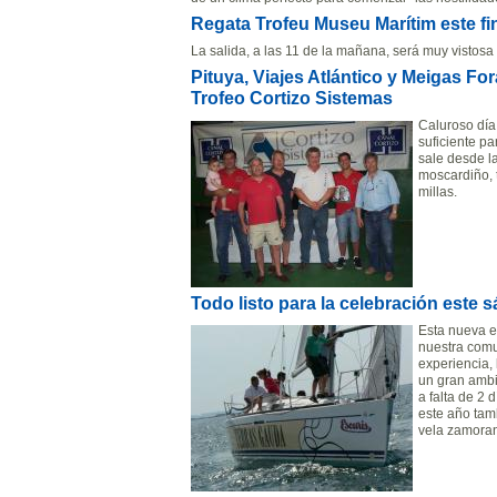
Regata Trofeu Museu Marítim este fi
La salida, a las 11 de la mañana, será muy vistosa 
Pituya, Viajes Atlántico y Meigas Fo
Trofeo Cortizo Sistemas
Caluroso día
suficiente pa
sale desde l
moscardiño, 
millas.
Todo listo para la celebración este 
Esta nueva e
nuestra comu
experiencia, 
un gran ambi
a falta de 2 
este año tam
vela zamora