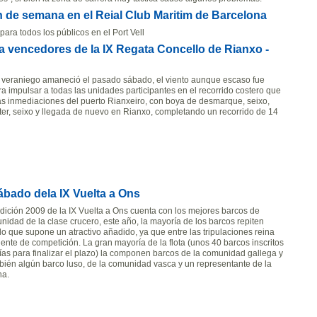
n de semana en el Reial Club Maritim de Barcelona
para todos los públicos en el Port Vell
ra vencedores de la IX Regata Concello de Rianxo -
 veraniego amaneció el pasado sábado, el viento aunque escaso fue
ra impulsar a todas las unidades participantes en el recorrido costero que
as inmediaciones del puerto Rianxeiro, con boya de desmarque, seixo,
ter, seixo y llegada de nuevo en Rianxo, completando un recorrido de 14
sábado dela IX Vuelta a Ons
dición 2009 de la IX Vuelta a Ons cuenta con los mejores barcos de
nidad de la clase crucero, este año, la mayoría de los barcos repiten
lo que supone un atractivo añadido, ya que entre las tripulaciones reina
ente de competición. La gran mayoría de la flota (unos 40 barcos inscritos
días para finalizar el plazo) la componen barcos de la comunidad gallega y
bién algún barco luso, de la comunidad vasca y un representante de la
na.