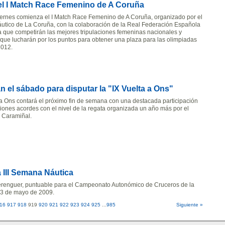
 el I Match Race Femenino de A Coruña
iernes comienza el I Match Race Femenino de A Coruña, organizado por el
utico de La Coruña, con la colaboración de la Real Federación Española
la que competirán las mejores tripulaciones femeninas nacionales y
que lucharán por los puntos para obtener una plaza para las olimpiadas
2012.
 el sábado para disputar la "IX Vuelta a Ons"
 a Ons contará el próximo fin de semana con una destacada participación
ones acordes con el nivel de la regata organizada un año más por el
 Caramiñal.
 III Semana Náutica
Berenguer, puntuable para el Campeonato Autonómico de Cruceros de la
23 de mayo de 2009.
16
917
918
919
920
921
922
923
924
925
...
985
Siguiente »