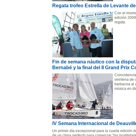
Regata trofeo Estrella de Levante d
Con el mismo
edición 2009
regata.
Fin de semana náutico con la disput
Bernabé y la final del II Grand Prix C
Coincidencia
veintena de c
barbacoa al a
música en di
IV Semana Internacional de Deauvill
Un primer día excepcional para la cuarta edición d
de un clima perfecto para comenzar "las hostilidad