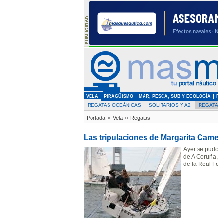
VELA
PIRAGÜISMO
MAR, PESCA, SUB Y ECOLOGÍA
REGATAS OCEÁNICAS
SOLITARIOS Y A2
REGAT
Portada
››
Vela
››
Regatas
Las tripulaciones de Margarita Came
Ayer se pud
de A Coruña,
de la Real F