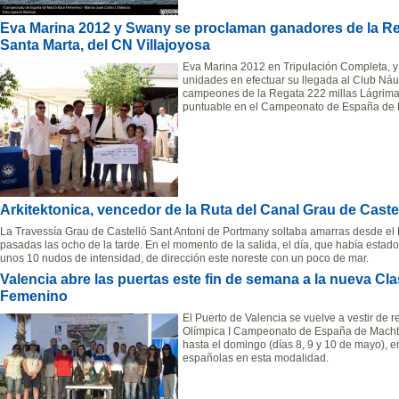
Eva Marina 2012 y Swany se proclaman ganadores de la Re
Santa Marta, del CN Villajoyosa
Eva Marina 2012 en Tripulación Completa, y 
unidades en efectuar su llegada al Club Náu
campeones de la Regata 222 millas Lágrima
puntuable en el Campeonato de España de R
Arkitektonica, vencedor de la Ruta del Canal Grau de Cast
La Travessía Grau de Castelló Sant Antoni de Portmany soltaba amarras desde el R
pasadas las ocho de la tarde. En el momento de la salida, el día, que había estad
unos 10 nudos de intensidad, de dirección este noreste con un poco de mar.
Valencia abre las puertas este fin de semana a la nueva C
Femenino
El Puerto de Valencia se vuelve a vestir de 
Olímpica I Campeonato de España de Macht
hasta el domingo (días 8, 9 y 10 de mayo), en
españolas en esta modalidad.