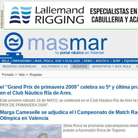
VELA
PIRAGÜISMO
MAR, PESCA, SUB Y ECOLOGÍA
REMO
NÁUTICA
SURF
EQUIPAM
REGATAS OCEÁNICAS
SOLITARIOS Y A2
REGATAS
MONOTIPOS Y BOX RULE
Portada
››
Vela
››
Regatas
el “Grand Prix de primavera 2009” celebra su 5ª y última 
en el Club Náutico Ría de Ares.
Este próximo sábado 16 de MAYO, se celebrará en el Club Náutico Ría de Ares 
PRIX DE PRIMAVERA 2009”.
Marga Cameselle se adjudica el I Campeonato de Match R
Olímpica en Valencia
Silvia Roca se proclama subcampeona mientr
puesto a Ascensión Roca de Togores