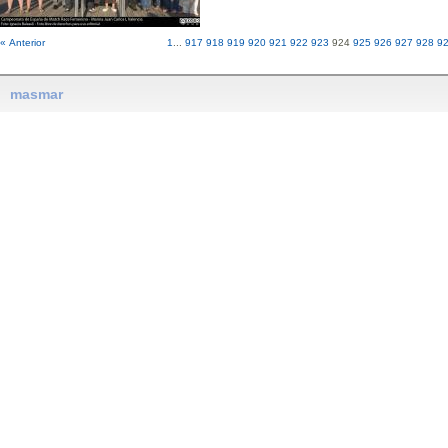
« Anterior
1
...
917
918
919
920
921
922
923
924
925
926
927
928
9
masmar