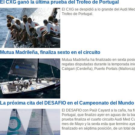
El CXG ganó la última prueba del Trofeo de Portugal
El CXG se despidió a lo grande del Audi Med
Trofeo de Portugal.
Mutua Madrileña, finaliza sexto en el circuito
Mutua Madrileña ha finalizado en sexta posic
regatas disputadas durante la temporada ini
Caligari (Cerdeña), Puerto Portals (Mallorca
La próxima cita del DESAFIO en el Campeonato del Mundo 
El DESAFIO con Paúl Cayard a la caña, ha fi
Portugal, que finalizo ayer en aguas de la b
prueba finaliza el cuarto circuito Audi Med
mes de Mayo y la sexta esta que termino aye
finalizado en séptima posición, de un total d