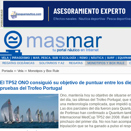
VELA
PIRAGÜISMO
MAR, PESCA, SUB Y ECOLOGÍA
REMO
NÁUTICA
SURF
EQUIPAM
REGATAS OCEÁNICAS
SOLITARIOS Y A2
REGATAS
MONOTIPOS Y BOX RULE
Portada
››
Vela
››
Monotipos y Box Rule
El TP52 ONO consiguió su objetivo de puntuar entre los die
pruebas del Trofeo Portugal
Ono, mantenía hoy su objetivo de situarse en
del día, las últimas del Trofeo Portugal, que
una meteorología complicada, que impidió qu
Las dos parciales del día fueron para Quantu
de Portimao han confirmado a Quantum tambi
Internacional MedCup TP52 del 2008. Iñaki
pinchazo del primer día. No nos han acompa
tripulación que se ha ganado a pulso el respe