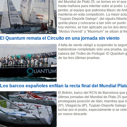
del Mundial de Platú 25, un torneo en el qu
hasta mañana para intentar subir al podio. L
perder, al equipo que patronea Masrc de Anto
mantenía en esta competición. La mejor actu
“Tuypan-Deporte Galego”, del vigués Alberto
quinta plaza y colocarse a tan sólo un punto
hoy viernes, se han aplicado ya los dos desc
“Modus Vivendi” y “Maximum” se sitúan al fr
El Quantum remata el Circuito en una jornada sin viento
A falta de viento obligó a suspender la segu
habiéndose completado sólo una prueba, que
cabeza del Trofeo de Portugal. El Quantum g
de las tres últimas pruebas.
Los barcos españoles enfilan la recta final del Mundial Pla
El Bribón, barco del RCN de Barcelona que 
últimas jornadas del Mundial de Platu 25 qu
privilegiada posición de líder, mientras que
(5º), Vilagarcía (8º), Tuypan-Deporte Galego
luchar por el podio, especialmente si se cel
un nuevo descarte.