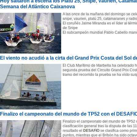
Hoy saltaron a escena los Platú 25, Snipe, Vaurien, Catama
Semana del Atlántico Caixanova
A las once de la mañana del domingo se cel
snipe, vaurien, platú 25, catamaranes y radio
El coruñés Jaime Miranda es el líder al térm
de Snipe
El subcampeón mundial Pablo Cabello manda
El viento no acudió a la cirta del Grand Prix Costa del Sol 
El Club Marítimo de Marbella ha celebrado 
segunda prueba del Circuito Grand Prix Cost
tramo del recorrido la prueba se ha visto s
Finalizo el campeonato del mundo de TP52 con el DESAFIO
Finalizo el campeonato del mundo de TP52 
clasificación general tras la disputa de las 
resultado el
DESAFIO
se clasifica como prim
puntos, mientras que el Bribón ha sido octav