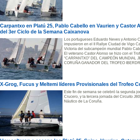
Carpantxo en Platú 25, Pablo Cabello en Vaurien y Castor
del 3er Ciclo de la Semana Caixanova
Los portugueses Eduardo Neves y Antonio C
impusieron en el II Rallye Ciudad de Vigo 
Victoria del subcampeón mundial Pablo Cabe
El veterano Castor Alonso se hizo con el Tr
“CARPANTXO” DEL CAMPEÓN MUNDIAL JE
CORUÑA GANADOR DEL TROFEO IBERDRO
X-Grog, Fucus y Meltemi líderes Provisionales del Trofe
Este fin de semana se celebró la segunda j
Crucero, y la tercera jornada del Circuito J
Náutico de La Coruña.