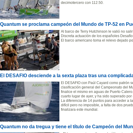
decimotercero con 112.50.
Quantum se proclama campeón del Mundo de TP-52 en Pue
Al barco de Terry Hutchinson le valió no sali
Discreta actuación de los españoles Desafío
El barco americano toma el relevo dejado po
El DESAFIO desciende a la sexta plaza tras una complicad
El DESAFIO con Paúl Cayard como patrón se 
clasificación general del Campeonato del M
finalice el mismo en aguas de Puerto Caler
cuarto lugar de ayer, y ha sido superado por
La diferencia de 14 puntos para acceder a la
difícil pero no imposible, a falta de dos pru
finalizara este mundial.
Quantum no da tregua y tiene el título de Campeón del Mun