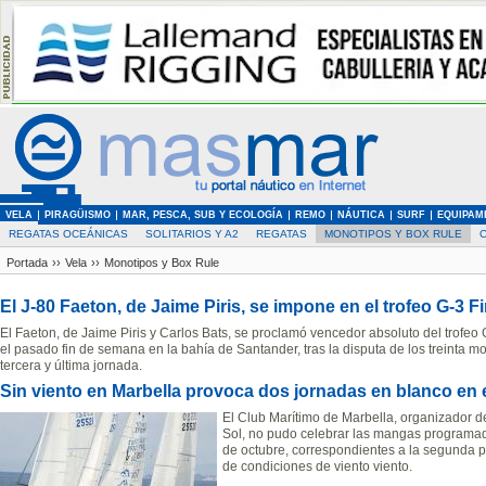
VELA
PIRAGÜISMO
MAR, PESCA, SUB Y ECOLOGÍA
REMO
NÁUTICA
SURF
EQUIPAM
REGATAS OCEÁNICAS
SOLITARIOS Y A2
REGATAS
MONOTIPOS Y BOX RULE
Portada
››
Vela
››
Monotipos y Box Rule
El J-80 Faeton, de Jaime Piris, se impone en el trofeo G-3 
El Faeton, de Jaime Piris y Carlos Bats, se proclamó vencedor absoluto del trofeo 
el pasado fin de semana en la bahía de Santander, tras la disputa de los treinta mo
tercera y última jornada.
Sin viento en Marbella provoca dos jornadas en blanco en el
El Club Marítimo de Marbella, organizador del
Sol, no pudo celebrar las mangas programad
de octubre, correspondientes a la segunda p
de condiciones de viento viento.