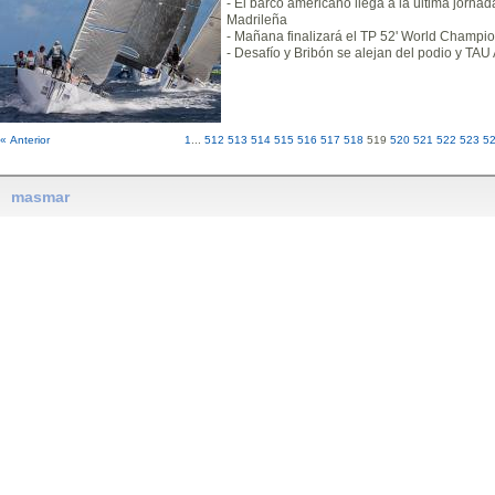
- El barco americano llega a la última jorna
Madrileña
- Mañana finalizará el TP 52' World Champi
- Desafío y Bribón se alejan del podio y TAU
« Anterior
1
...
512
513
514
515
516
517
518
519
520
521
522
523
5
masmar