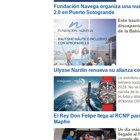
Fundación Navega organiza una nu
2.0 en Puerto Sotogrande
Este bauti
discapacid
de la Bahí
Ulysse Nardin renueva su alianza c
La aventura 
relojera sui
2028. No se 
nacida de la
es total y ab
d'Olonne (20
El Rey Don Felipe llega al RCNP para
Mapfre
Un día más,
llegado al 
jornada de 