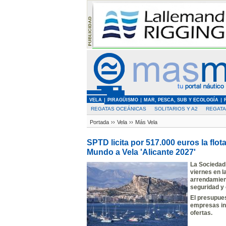
VELA
PIRAGÜISMO
MAR, PESCA, SUB Y ECOLOGÍA
REGATAS OCEÁNICAS
SOLITARIOS Y A2
REGAT
Portada
››
Vela
››
Más Vela
SPTD licita por 517.000 euros la flota
Mundo a Vela 'Alicante 2027'
La Sociedad 
viernes en l
arrendamien
seguridad y 
El presupues
empresas in
ofertas.