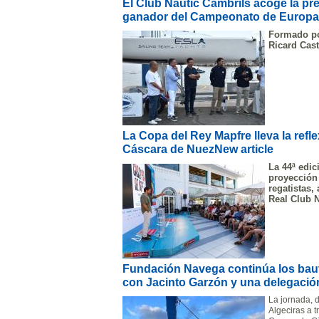
El Club Nàutic Cambrils acoge la pr
ganador del Campeonato de Europa
Formado por
Ricard Cast
La Copa del Rey Mapfre lleva la refl
Cáscara de NuezNew article
La 44ª edic
proyección
regatistas,
Real Club 
Fundación Navega continúa los baut
con Jacinto Garzón y una delegación
La jornada, d
Algeciras a t