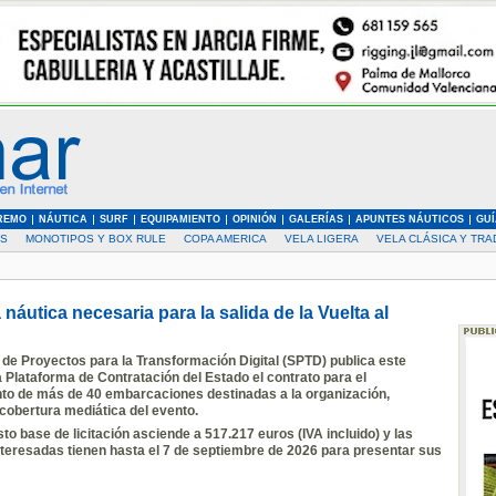
REMO
NÁUTICA
SURF
EQUIPAMIENTO
OPINIÓN
GALERÍAS
APUNTES NÁUTICOS
GUÍ
AS
MONOTIPOS Y BOX RULE
COPA AMERICA
VELA LIGERA
VELA CLÁSICA Y TRA
 náutica necesaria para la salida de la Vuelta al
de Proyectos para la Transformación Digital (SPTD) publica este
a Plataforma de Contratación del Estado el contrato para el
to de más de 40 embarcaciones destinadas a la organización,
cobertura mediática del evento.
to base de licitación asciende a 517.217 euros (IVA incluido) y las
teresadas tienen hasta el 7 de septiembre de 2026 para presentar sus