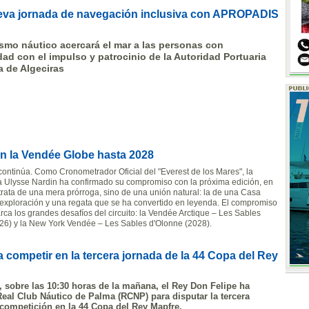
eva jornada de navegación inclusiva con APROPADIS
smo náutico acercará el mar a las personas con
ad con el impulso y patrocinio de la Autoridad Portuaria
a de Algeciras
on la Vendée Globe hasta 2028
continúa. Como Cronometrador Oficial del "Everest de los Mares", la
za Ulysse Nardin ha confirmado su compromiso con la próxima edición, en
trata de una mera prórroga, sino de una unión natural: la de una Casa
 exploración y una regata que se ha convertido en leyenda. El compromiso
arca los grandes desafíos del circuito: la Vendée Arctique – Les Sables
26) y la New York Vendée – Les Sables d'Olonne (2028).
 competir en la tercera jornada de la 44 Copa del Rey
 sobre las 10:30 horas de la mañana, el Rey Don Felipe ha
Real Club Náutico de Palma (RCNP) para disputar la tercera
competición en la 44 Copa del Rey Mapfre.