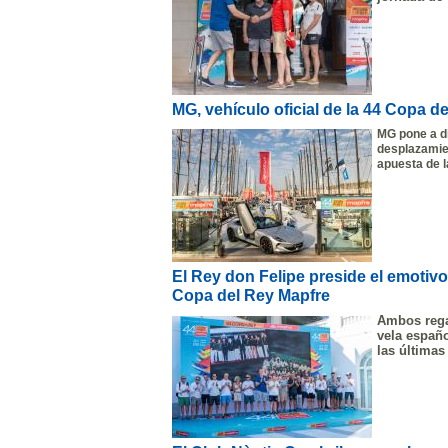
MG, vehículo oficial de la 44 Copa d
MG pone a di
desplazamien
apuesta de l
El Rey don Felipe preside el emotivo
Copa del Rey Mapfre
Ambos regat
vela españ
las últimas