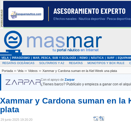
VELA
PIRAGÜISMO
MAR, PESCA, SUB Y ECOLOGÍA
REMO
NÁUTICA
SURF
EQUIPAM
REGATAS OCEÁNICAS
SOLITARIOS Y A2
REGATAS
MONOTIPOS Y BOX RULE
Portada
››
Vela
››
Videos
››
Xammar y Cardona suman en la Kiel Week una plata
Con el apoyo de
Zarpar
¿Tienes barco? Publícalo y empieza a ganar con el alquil
Xammar y Cardona suman en la 
plata
29 junio 2025 19:20:20