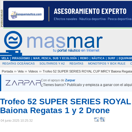
VELA
PIRAGÜISMO
MAR, PESCA, SUB Y ECOLOGÍA
REMO
NÁUTICA
SURF
EQUIPAM
REGATAS OCEÁNICAS
SOLITARIOS Y A2
REGATAS
MONOTIPOS Y BOX RULE
Portada
››
Vela
››
Videos
››
Trofeo 52 SUPER SERIES ROYAL CUP MRCY Baiona Regatas
Con el apoyo de
Zarpar
¿Tienes barco? Publícalo y empieza a ganar con el alquil
Trofeo 52 SUPER SERIES ROYA
Baiona Regatas 1 y 2 Drone
04 junio 2025 10:25:32