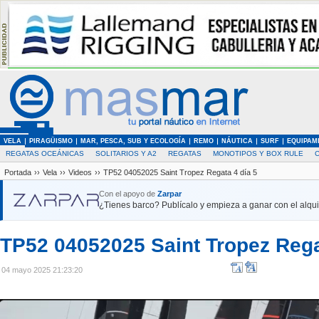
VELA
PIRAGÜISMO
MAR, PESCA, SUB Y ECOLOGÍA
REMO
NÁUTICA
SURF
EQUIPAM
REGATAS OCEÁNICAS
SOLITARIOS Y A2
REGATAS
MONOTIPOS Y BOX RULE
Portada
››
Vela
››
Videos
››
TP52 04052025 Saint Tropez Regata 4 día 5
Con el apoyo de
Zarpar
¿Tienes barco? Publícalo y empieza a ganar con el alquil
TP52 04052025 Saint Tropez Rega
04 mayo 2025 21:23:20