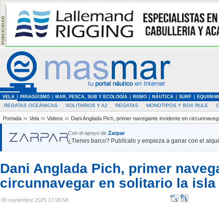
VELA
PIRAGÜISMO
MAR, PESCA, SUB Y ECOLOGÍA
REMO
NÁUTICA
SURF
EQUIPAM
REGATAS OCEÁNICAS
SOLITARIOS Y A2
REGATAS
MONOTIPOS Y BOX RULE
Portada
››
Vela
››
Videos
››
Dani Anglada Pich, primer navegante invidente en circunnavegar 
Con el apoyo de
Zarpar
¿Tienes barco? Publícalo y empieza a ganar con el alquil
Dani Anglada Pich, primer navega
circunnavegar en solitario la isl
06 noviembre 2025 17:06:58