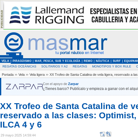
VELA
PIRAGÜISMO
MAR, PESCA, SUB Y ECOLOGÍA
REMO
NÁUTICA
SURF
EQUIPAM
REGATAS OCEÁNICAS
SOLITARIOS Y A2
REGATAS
MONOTIPOS Y BOX RULE
Portada
››
Vela
››
Vela ligera
››
XX Trofeo de Santa Catalina de vela ligera, reservado a las
Con el apoyo de
Zarpar
¿Tienes barco? Publícalo y empieza a ganar con el alquil
XX Trofeo de Santa Catalina de ve
reservado a las clases: Optimist,
ILCA 4 y 6
29 mayo 2025 14:59:44