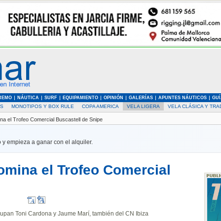
REMO
NÁUTICA
SURF
EQUIPAMIENTO
OPINIÓN
GALERÍAS
APUNTES NÁUTICOS
GUÍ
AS
MONOTIPOS Y BOX RULE
COPA AMERICA
VELA LIGERA
VELA CLÁSICA Y TRA
na el Trofeo Comercial Buscastell de Snipe
 y empieza a ganar con el alquiler.
domina el Trofeo Comercial
ocupan Toni Cardona y Jaume Marí, también del CN Ibiza