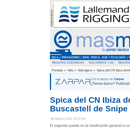
VELA
PIRAGÜISMO
MAR, PESCA, SUB Y ECOLOGÍA
REGATAS OCEÁNICAS
SOLITARIOS Y A2
REGAT
Portada
››
Vela
››
Vela ligera
››
Spica del CN Ibiza domi
Con el apoyo de
Zarpar
¿Tienes barco? Publícalo
Spica del CN Ibiza 
Buscastell de Snipe
06 febrero 2011 20:37:04
El segundo puesto en la clasificación general lo 