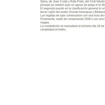
Spica, de Joan Costa y Rafa Prats, del Club Náutic
jornada se celebró ayer en aguas de playa d´en B
El segundo puesto en la clasificación general lo 
tercer cajón del podio Vicente Amengual y Bárbara 
Las regatas de ayer comenzaron con una hora de re
Finalmente, sopló de componente SSW y con una int
magas.
La competición se reanudará el próximo día 26 de 
completará el trofeo.