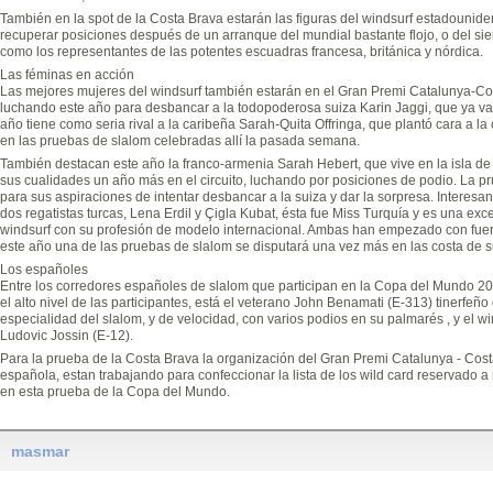
También en la spot de la Costa Brava estarán las figuras del windsurf estadounid
recuperar posiciones después de un arranque del mundial bastante flojo, o del si
como los representantes de las potentes escuadras francesa, británica y nórdica.
Las féminas en acción
Las mejores mujeres del windsurf también estarán en el Gran Premi Catalunya-Cost
luchando este año para desbancar a la todopoderosa suiza Karin Jaggi, que ya va
año tiene como seria rival a la caribeña Sarah-Quita Offringa, que plantó cara 
en las pruebas de slalom celebradas allí la pasada semana.
También destacan este año la franco-armenia Sarah Hebert, que vive en la isla 
sus cualidades un año más en el circuito, luchando por posiciones de podio. La 
para sus aspiraciones de intentar desbancar a la suiza y dar la sorpresa. Interesant
dos regatistas turcas, Lena Erdil y Çigla Kubat, ésta fue Miss Turquía y es una exc
windsurf con su profesión de modelo internacional. Ambas han empezado con fuer
este año una de las pruebas de slalom se disputará una vez más en las costa de s
Los españoles
Entre los corredores españoles de slalom que participan en la Copa del Mundo 2
el alto nivel de las participantes, está el veterano John Benamati (E-313) tinerfeñ
especialidad del slalom, y de velocidad, con varios podios en su palmarés , y el w
Ludovic Jossin (E-12).
Para la prueba de la Costa Brava la organización del Gran Premi Catalunya - Costa
española, estan trabajando para confeccionar la lista de los wild card reservado a
en esta prueba de la Copa del Mundo.
masmar