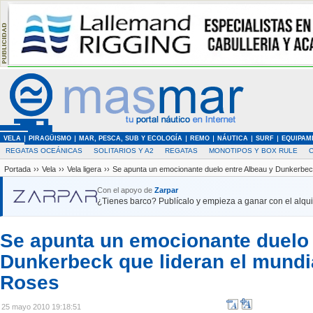
VELA
PIRAGÜISMO
MAR, PESCA, SUB Y ECOLOGÍA
REMO
NÁUTICA
SURF
EQUIPAM
REGATAS OCEÁNICAS
SOLITARIOS Y A2
REGATAS
MONOTIPOS Y BOX RULE
Portada
››
Vela
››
Vela ligera
››
Se apunta un emocionante duelo entre Albeau y Dunkerbeck
Con el apoyo de
Zarpar
¿Tienes barco? Publícalo y empieza a ganar con el alquil
Se apunta un emocionante duelo 
Dunkerbeck que lideran el mundia
Roses
25 mayo 2010 19:18:51