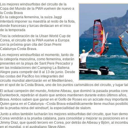
Los mejores windsurfistas del circuito de la
Copa del Mundo de la PWA vuelven de nuevo a
la Costa Brava
En la categoria femenina, la suiza Jaggi
intentará imponer su maestría al resto de la flota,
donde francesas y turcas destacan en el inico
de la temporada
Tras la celebración de la Ulsan World Cup de
Corea, el circuito de la PWA vuelve a Europa
con la próxima gran cita del Gran Premi
Catalunya-Costa Brava.
Los mejores windsurfistas el momento, tanto de
la categoría masculina, como femenina, estarán
presentes en la playa de Sant Pere Pescador y
en las instalaciones del Camping La Ballena
Alegre para competir del 8 al 13 de junio. Desde
las costas del Pacífico los integrantes del
circuito mundial aterrizarán en el Mediterráneo,
en el spot de la Costa Brava, uno de los puntos carismáticos del circuito, y lugar 
El actual campeón del mundo, Antoine Albeau, que dominó la pasada prueba corean
Dunkerbeck, repetirán el duelo que ambos mantienen durante estos últimos años, pa
Brava. Ambos saben que ganar en el Golfo de Roses es un acicate muy importante 
Quien gana en el Catalunya –Costa Brava estadísticamente tiene muchas posibi
de la prueba reina del windsurf, la especiallidad de slalom.
Junto a ellos también lucharán los mejores widsurfistas del circuito, que han dem
Corea vendrán a la prueba catalana, para consolidar y mejorar su posiciones en el
Jimmy Diaz, que quedó tercero en Corea, por detrás de Albeau y Björn, al incombu
en el mundial, o el australiano Steve Allen.