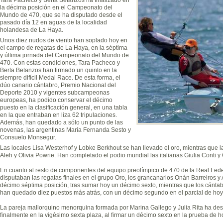
la décima posición en el Campeonato del
Mundo de 470, que se ha disputado desde el
pasado día 12 en aguas de la localidad
holandesa de La Haya.
Unos diez nudos de viento han soplado hoy en
el campo de regatas de La Haya, en la séptima
y última jornada del Campeonato del Mundo de
470. Con estas condiciones, Tara Pacheco y
Berta Betanzos han firmado un quinto en la
siempre difícil Medal Race. De esta forma, el
dúo canario cántabro, Premio Nacional del
Deporte 2010 y vigentes subcampeonas
europeas, ha podido conservar el décimo
puesto en la clasificación general, en una tabla
en la que entraban en liza 62 tripulaciones.
Además, han quedado a sólo un punto de las
novenas, las argentinas María Fernanda Sesto y
Consuelo Monsegur.
Las locales Lisa Westerhof y Lobke Berkhout se han llevado el oro, mientras que l
Aleh y Olivia Powrie. Han completado el podio mundial las italianas Giulia Conti y
En cuanto al resto de componentes del equipo preolímpico de 470 de la Real Fed
disputaban las regatas finales en el grupo Oro, los grancanarios Onán Barreiros y
décimo séptima posición, tras sumar hoy un décimo sexto, mientras que los cánt
han quedado diez puestos más atrás, con un décimo segundo en el parcial de hoy
La pareja mallorquino menorquina formada por Marina Gallego y Julia Rita ha d
finalmente en la vigésimo sexta plaza, al firmar un décimo sexto en la prueba de h