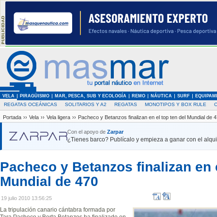
VELA
PIRAGÜISMO
MAR, PESCA, SUB Y ECOLOGÍA
REMO
NÁUTICA
SURF
EQUIPAM
REGATAS OCEÁNICAS
SOLITARIOS Y A2
REGATAS
MONOTIPOS Y BOX RULE
Portada
››
Vela
››
Vela ligera
››
Pacheco y Betanzos finalizan en el top ten del Mundial de 
Con el apoyo de
Zarpar
¿Tienes barco? Publícalo y empieza a ganar con el alquil
Pacheco y Betanzos finalizan en e
Mundial de 470
19 julio 2010 13:56:25
La tripulación canario cántabra formada por
Tara Pacheco y Berta Betanzos ha finalizado en