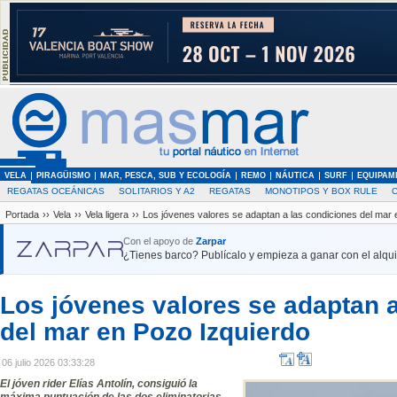
VELA
PIRAGÜISMO
MAR, PESCA, SUB Y ECOLOGÍA
REMO
NÁUTICA
SURF
EQUIPAM
REGATAS OCEÁNICAS
SOLITARIOS Y A2
REGATAS
MONOTIPOS Y BOX RULE
Portada
››
Vela
››
Vela ligera
››
Los jóvenes valores se adaptan a las condiciones del mar 
Con el apoyo de
Zarpar
¿Tienes barco? Publícalo y empieza a ganar con el alquil
Los jóvenes valores se adaptan 
del mar en Pozo Izquierdo
06 julio 2026 03:33:28
El jóven rider Elías Antolín, consiguió la
máxima puntuación de las dos eliminatorias