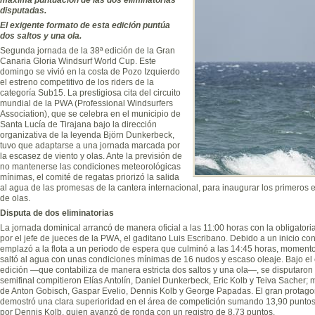
disputadas.
El exigente formato de esta edición puntúa
dos saltos y una ola.
Segunda jornada de la 38ª edición de la Gran
Canaria Gloria Windsurf World Cup. Este
domingo se vivió en la costa de Pozo Izquierdo
el estreno competitivo de los riders de la
categoría Sub15. La prestigiosa cita del circuito
mundial de la PWA (Professional Windsurfers
Association), que se celebra en el municipio de
Santa Lucía de Tirajana bajo la dirección
organizativa de la leyenda Björn Dunkerbeck,
tuvo que adaptarse a una jornada marcada por
la escasez de viento y olas. Ante la previsión de
no mantenerse las condiciones meteorológicas
mínimas, el comité de regatas priorizó la salida
al agua de las promesas de la cantera internacional, para inaugurar los primeros
de olas.
Disputa de dos eliminatorias
La jornada dominical arrancó de manera oficial a las 11:00 horas con la obligato
por el jefe de jueces de la PWA, el gaditano Luis Escribano. Debido a un inicio co
emplazó a la flota a un periodo de espera que culminó a las 14:45 horas, moment
saltó al agua con unas condiciones mínimas de 16 nudos y escaso oleaje. Bajo el
edición —que contabiliza de manera estricta dos saltos y una ola—, se disputaron
semifinal compitieron Elías Antolín, Daniel Dunkerbeck, Eric Kolb y Teiva Sacher; 
de Anton Gobisch, Gaspar Evelio, Dennis Kolb y George Papadas. El gran protagonis
demostró una clara superioridad en el área de competición sumando 13,90 puntos
por Dennis Kolb, quien avanzó de ronda con un registro de 8,73 puntos.