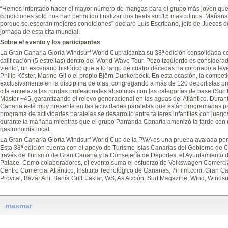
“Hemos intentado hacer el mayor número de mangas para el grupo más joven que 
condiciones solo nos han permitido finalizar dos heats sub15 masculinos. Mañana
porque se esperan mejores condiciones” declaró Luís Escribano, jefe de Jueces de
jornada de esta cita mundial.
Sobre el evento y los participantes
La Gran Canaria Gloria Windsurf World Cup alcanza su 38ª edición consolidada 
calificación (5 estrellas) dentro del World Wave Tour. Pozo Izquierdo es consider
viento', un escenario histórico que a lo largo de cuatro décadas ha coronado a ley
Philip Köster, Marino Gil o el propio Björn Dunkerbeck. En esta ocasión, la compet
exclusivamente en la disciplina de olas, congregando a más de 120 deportistas pro
cita entrelaza las rondas profesionales absolutas con las categorías de base (Su
Máster +45, garantizando el relevo generacional en las aguas del Atlántico. Duran
Canaria está muy presente en las actividades paralelas que están programadas par
programa de actividades paralelas se desarrolló entre talleres infantiles con juego
durante la mañana mientras que el grupo Parranda Canaria amenizó la tarde con m
gastronomía local.
La Gran Canaria Gloria Windsurf World Cup de la PWA es una prueba avalada por
Esta 38ª edición cuenta con el apoyo de Turismo Islas Canarias del Gobierno de C
través de Turismo de Gran Canaria y la Consejería de Deportes, el Ayuntamiento de
Palace. Como colaboradores, el evento suma el esfuerzo de Volkswagen Comercial
Centro Comercial Atlántico, Instituto Tecnológico de Canarias, 7iFilm.com, Gran C
Provital, Bazar Ani, Bahía Grill, Jaklar, WS, As Acción, Surf Magazine, Wind, Windsu
masmar