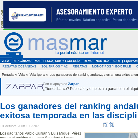
VELA
PIRAGÜISMO
MAR, PESCA, SUB Y ECOLOGÍA
REMO
NÁUTICA
SURF
EQUIPAM
REGATAS OCEÁNICAS
SOLITARIOS Y A2
REGATAS
MONOTIPOS Y BOX RULE
Portada
››
Vela
››
Vela ligera
››
Los ganadores del ranking andaluz, cierran una exitosa tem
Con el apoyo de
Zarpar
¿Tienes barco? Publícalo y empieza a ganar con el alquil
Los ganadores del ranking andalu
exitosa temporada en las discipl
01 octubre 2008 19:25:07
Los gaditanos Pablo Guitian y Luis Miguel Pérez
ganan el ranking de Laser Standard y Laser