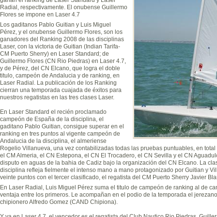
Radial, respectivamente. El onubense Guillermo
Flores se impone en Laser 4.7
Los gaditanos Pablo Guitian y Luis Miguel
Pérez, y el onubense Guillermo Flores, son los
ganadores del Ranking 2008 de las disciplinas
Laser, con la victoria de Guitian (Indian Tarifa-
CM Puerto Sherry) en Laser Standard; de
Guillermo Flores (CN Rio Piedras) en Laser 4.7,
y de Pérez, del CN Elcano, que logra el doble
titulo, campeón de Andalucia y de ranking, en
Laser Radial. La publicación de los Ranking
cierran una temporada cuajada de éxitos para
nuestros regatistas en las tres clases Laser.
En Laser Standard el recién proclamado
campeón de España de la disciplina, el
gaditano Pablo Guitian, consigue superar en el
ranking en tres puntos al vigente campeón de
Andalucia de la disciplina, el almeriense
Rogelio Villanueva, una vez contabilizadas todas las pruebas puntuables, en tota
el CM Almeria, el CN Estepona, el CN El Trocadero, el CN Sevilla y el CN Aguadu
disputo en aguas de la bahia de Cadiz bajo la organización del CN Elcano. La clas
disciplina refleja fielmente el intenso mano a mano protagonizado por Guitian y 
veinte puntos con el tercer clasificado, el regatista del CM Puerto Sherry Javier Bl
En Laser Radial, Luis Miguel Pérez suma el titulo de campeón de ranking al de 
ventaja entre los primeros. Le acompañan en el podio de la temporada el jerezano
chipionero Alfredo Gomez (CAND Chipiona).
Y ya en Laser 4.7, el vencedor es el regatista del Club Nautico Rio Piedras, Guill