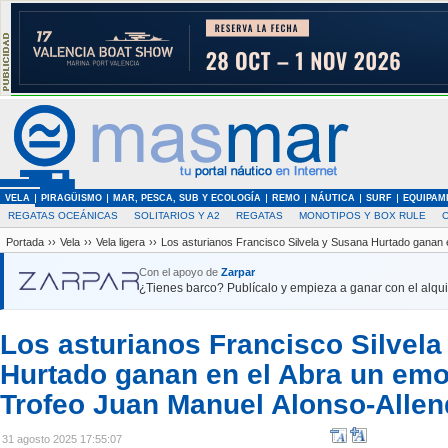
VELA
PIRAGÜISMO
MAR, PESCA, SUB Y ECOLOGÍA
REMO
NÁUTICA
SURF
EQUIPAM
REGATAS OCEÁNICAS
SOLITARIOS Y A2
REGATAS
MONOTIPOS Y BOX RULE
Portada
››
Vela
››
Vela ligera
››
Los asturianos Francisco Silvela y Susana Hurtado ganan 
Con el apoyo de
Zarpar
¿Tienes barco? Publícalo y empieza a ganar con el alquil
Los asturianos Francisco Silvel
Hurtado ganan en el Abra un em
Trofeo Juan Manuel Alonso-Alle
31 agosto 2025 17:55:07