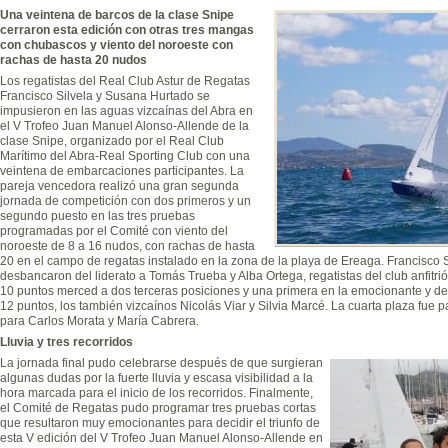
Una veintena de barcos de la clase Snipe
cerraron esta edición con otras tres mangas
con chubascos y viento del noroeste con
rachas de hasta 20 nudos
Los regatistas del Real Club Astur de Regatas
Francisco Silvela y Susana Hurtado se
impusieron en las aguas vizcaínas del Abra en
el V Trofeo Juan Manuel Alonso-Allende de la
clase Snipe, organizado por el Real Club
Marítimo del Abra-Real Sporting Club con una
veintena de embarcaciones participantes. La
pareja vencedora realizó una gran segunda
jornada de competición con dos primeros y un
segundo puesto en las tres pruebas
programadas por el Comité con viento del
noroeste de 8 a 16 nudos, con rachas de hasta
20 en el campo de regatas instalado en la zona de la playa de Ereaga. Francisco 
desbancaron del liderato a Tomás Trueba y Alba Ortega, regatistas del club anfitr
10 puntos merced a dos terceras posiciones y una primera en la emocionante y de
12 puntos, los también vizcaínos Nicolás Viar y Silvia Marcé. La cuarta plaza fue 
para Carlos Morata y María Cabrera.
Lluvia y tres recorridos
La jornada final pudo celebrarse después de que surgieran
algunas dudas por la fuerte lluvia y escasa visibilidad a la
hora marcada para el inicio de los recorridos. Finalmente,
el Comité de Regatas pudo programar tres pruebas cortas
que resultaron muy emocionantes para decidir el triunfo de
esta V edición del V Trofeo Juan Manuel Alonso-Allende en