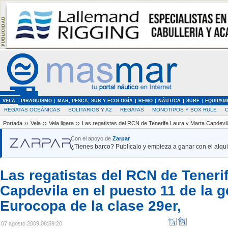
VELA
PIRAGÜISMO
MAR, PESCA, SUB Y ECOLOGÍA
REMO
NÁUTICA
SURF
EQUIPAM
REGATAS OCEÁNICAS
SOLITARIOS Y A2
REGATAS
MONOTIPOS Y BOX RULE
Portada
››
Vela
››
Vela ligera
››
Las regatistas del RCN de Tenerife Laura y Marta Capdevila
Con el apoyo de
Zarpar
¿Tienes barco? Publícalo y empieza a ganar con el alquil
Las regatistas del RCN de Teneri
Capdevila en el puesto 11 de la g
Eurocopa de la clase 29er,
07 agosto 2009 08:59:20