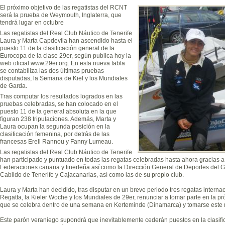
El próximo objetivo de las regatistas del RCNT
será la prueba de Weymouth, Inglaterra, que
tendrá lugar en octubre
Las regatistas del Real Club Náutico de Tenerife
Laura y Marta Capdevila han ascendido hasta el
puesto 11 de la clasificación general de la
Eurocopa de la clase 29er, según publica hoy la
web oficial www.29er.org. En esta nueva tabla
se contabiliza las dos últimas pruebas
disputadas, la Semana de Kiel y los Mundiales
de Garda.
Tras computar los resultados logrados en las
pruebas celebradas, se han colocado en el
puesto 11 de la general absoluta en la que
figuran 238 tripulaciones. Además, Marta y
Laura ocupan la segunda posición en la
clasificación femenina, por detrás de las
francesas Erell Rannou y Fanny Lumeau.
Las regatistas del Real Club Náutico de Tenerife
han participado y puntuado en todas las regatas celebradas hasta ahora gracias a
Federaciones canaria y tinerfeña así como la Dirección General de Deportes del 
Cabildo de Tenerife y Cajacanarias, así como las de su propio club.
Laura y Marta han decidido, tras disputar en un breve periodo tres regatas intern
Regatta, la Kieler Woche y los Mundiales de 29er, renunciar a tomar parte en la 
que se celebra dentro de una semana en Kerteminde (Dinamarca) y tomarse este
Este parón veraniego supondrá que inevitablemente cederán puestos en la clasifi