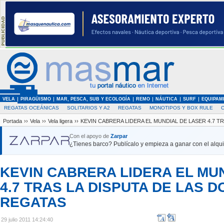
VELA
PIRAGÜISMO
MAR, PESCA, SUB Y ECOLOGÍA
REMO
NÁUTICA
SURF
EQUIPAM
REGATAS OCEÁNICAS
SOLITARIOS Y A2
REGATAS
MONOTIPOS Y BOX RULE
Portada
››
Vela
››
Vela ligera
››
KEVIN CABRERA LIDERA EL MUNDIAL DE LASER 4.7 T
Con el apoyo de
Zarpar
¿Tienes barco? Publícalo y empieza a ganar con el alquil
KEVIN CABRERA LIDERA EL MU
4.7 TRAS LA DISPUTA DE LAS 
REGATAS
29 julio 2011 14:24:40