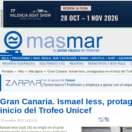
VELA
PIRAGÜISMO
MAR, PESCA, SUB Y ECOLOGÍA
REMO
NÁUTICA
SURF
EQUIPAM
REGATAS OCEÁNICAS
SOLITARIOS Y A2
REGATAS
MONOTIPOS Y BOX RULE
Portada
››
Vela
››
Vela ligera
››
Gran Canaria. Ismael Iess, protagonista en el inicio del Tro
Con el apoyo de
Zarpar
¿Tienes barco? Publícalo y empieza a ganar con el alquil
Gran Canaria. Ismael Iess, protag
inicio del Trofeo Unicef
29 octubre 2012 19:03:29
Ismael Iess (sub 16) se erigió en el gran
protagonista del arranque de la undécima