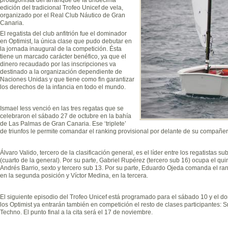
edición del tradicional Trofeo Unicef de vela,
organizado por el Real Club Náutico de Gran
Canaria.
El regatista del club anfitrión fue el dominador
en Optimist, la única clase que pudo debutar en
la jornada inaugural de la competición. Ésta
tiene un marcado carácter benéfico, ya que el
dinero recaudado por las inscripciones va
destinado a la organización dependiente de
Naciones Unidas y que tiene como fin garantizar
los derechos de la infancia en todo el mundo.
Ismael Iess venció en las tres regatas que se
celebraron el sábado 27 de octubre en la bahía
de Las Palmas de Gran Canaria. Ese ‘triplete’
de triunfos le permite comandar el ranking provisional por delante de su compañer
Álvaro Valido, tercero de la clasificación general, es el líder entre los regatistas
(cuarto de la general). Por su parte, Gabriel Rupérez (tercero sub 16) ocupa el qui
Andrés Barrio, sexto y tercero sub 13. Por su parte, Eduardo Ojeda comanda el r
en la segunda posición y Víctor Medina, en la tercera.
El siguiente episodio del Trofeo Unicef está programado para el sábado 10 y el
los Optimist ya entrarán también en competición el resto de clases participantes: Sn
Techno. El punto final a la cita será el 17 de noviembre.