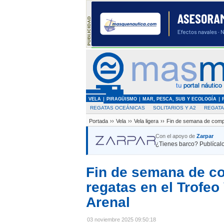
VELA
PIRAGÜISMO
MAR, PESCA, SUB Y ECOLOGÍA
REGATAS OCEÁNICAS
SOLITARIOS Y A2
REGAT
Portada
››
Vela
››
Vela ligera
››
Fin de semana de compañ
Con el apoyo de
Zarpar
¿Tienes barco? Publícalo
Fin de semana de c
regatas en el Trofeo
Arenal
03 noviembre 2025 09:50:18