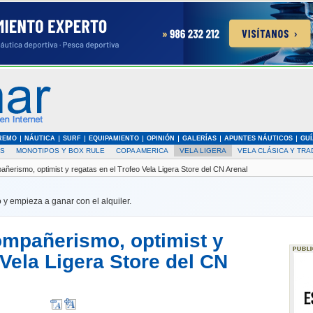
REMO
NÁUTICA
SURF
EQUIPAMIENTO
OPINIÓN
GALERÍAS
APUNTES NÁUTICOS
GUÍ
AS
MONOTIPOS Y BOX RULE
COPA AMERICA
VELA LIGERA
VELA CLÁSICA Y TRA
erismo, optimist y regatas en el Trofeo Vela Ligera Store del CN Arenal
 y empieza a ganar con el alquiler.
ompañerismo, optimist y
 Vela Ligera Store del CN