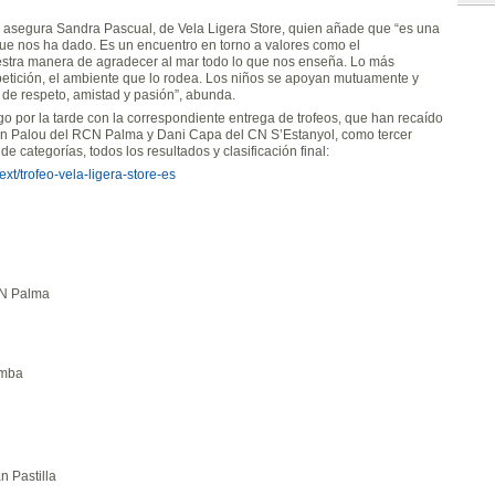
, asegura Sandra Pascual, de Vela Ligera Store, quien añade que “es una
que nos ha dado. Es un encuentro en torno a valores como el
uestra manera de agradecer al mar todo lo que nos enseña. Lo más
petición, el ambiente que lo rodea. Los niños se apoyan mutuamente y
 de respeto, amistad y pasión”, abunda.
o por la tarde con la correspondiente entrega de trofeos, que han recaído
an Palou del RCN Palma y Dani Capa del CN S’Estanyol, como tercer
de categorías, todos los resultados y clasificación final:
ext/trofeo-vela-ligera-store-es
CN Palma
amba
 Pastilla