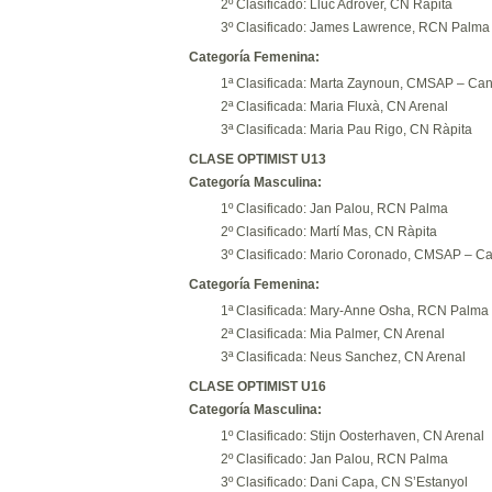
2º Clasificado: Lluc Adrover, CN Ràpita
3º Clasificado: James Lawrence, RCN Palma
Categoría Femenina:
1ª Clasificada: Marta Zaynoun, CMSAP – Can 
2ª Clasificada: Maria Fluxà, CN Arenal
3ª Clasificada: Maria Pau Rigo, CN Ràpita
CLASE OPTIMIST U13
Categoría Masculina:
1º Clasificado: Jan Palou, RCN Palma
2º Clasificado: Martí Mas, CN Ràpita
3º Clasificado: Mario Coronado, CMSAP – Can
Categoría Femenina:
1ª Clasificada: Mary-Anne Osha, RCN Palma
2ª Clasificada: Mia Palmer, CN Arenal
3ª Clasificada: Neus Sanchez, CN Arenal
CLASE OPTIMIST U16
Categoría Masculina:
1º Clasificado: Stijn Oosterhaven, CN Arenal
2º Clasificado: Jan Palou, RCN Palma
3º Clasificado: Dani Capa, CN S’Estanyol