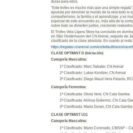
duras para ellos.
“Este trofeo es mucho más que una simple regata”
apuesta por devolver al mundo de la vela todo lo 
compañerismo, la familia y el aprendizaje, y es n
especial de este encuentro es, más allá de la com
sobre todo se divierten juntos, creciendo rodeados
El Trofeo Vela Ligera Store ha concluido en doming
en Stijn Oosterhaven del CN Arenal, seguido de J
clasificado de la clase absoluta. En cuanto al resto 
https://regatas.cnarenal.com/es/default/races/race/t
CLASE OPTIMIST D (Iniciación)
Categoría Masculina:
1º Clasificado: Marc Sabater, CN Arenal
2º Clasificado: Lukas Konitzer, CN Arenal
3º Clasificado: Diego Mauri-Vera Palacio, R
Categoría Femenina:
1ª Clasificada: Olivia Verd, CN Cala Gamba
2ª Clasificada: Ainhoa Gutierrez, CN Cala G
3ª Clasificada: Maria Duran, CN Cala Gamba
CLASE OPTIMIST U11
Categoría Masculina:
1º Clasificado: Mario Coronado, CMSAP – Can