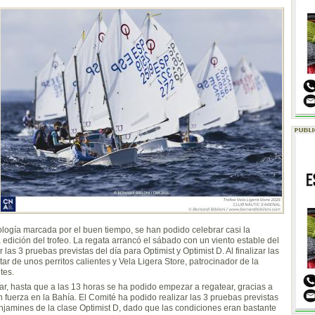
logía marcada por el buen tiempo, se han podido celebrar casi la
 edición del trofeo. La regata arrancó el sábado con un viento estable del
 las 3 pruebas previstas del día para Optimist y Optimist D. Al finalizar las
utar de unos perritos calientes y Vela Ligera Store, patrocinador de la
tes.
ar, hasta que a las 13 horas se ha podido empezar a regatear, gracias a
 fuerza en la Bahía. El Comité ha podido realizar las 3 pruebas previstas
enjamines de la clase Optimist D, dado que las condiciones eran bastante