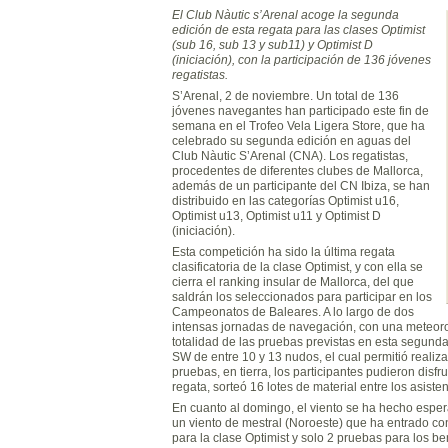
El Club Nàutic s’Arenal acoge la segunda
edición de esta regata para las clases Optimist
(sub 16, sub 13 y sub11) y Optimist D
(iniciación), con la participación de 136 jóvenes
regatistas.
S’Arenal, 2 de noviembre. Un total de 136
jóvenes navegantes han participado este fin de
semana en el Trofeo Vela Ligera Store, que ha
celebrado su segunda edición en aguas del
Club Nàutic S’Arenal (CNA). Los regatistas,
procedentes de diferentes clubes de Mallorca,
además de un participante del CN Ibiza, se han
distribuido en las categorías Optimist u16,
Optimist u13, Optimist u11 y Optimist D
(iniciación).
Esta competición ha sido la última regata
clasificatoria de la clase Optimist, y con ella se
cierra el ranking insular de Mallorca, del que
saldrán los seleccionados para participar en los
Campeonatos de Baleares. A lo largo de dos
intensas jornadas de navegación, con una meteoro
totalidad de las pruebas previstas en esta segunda
SW de entre 10 y 13 nudos, el cual permitió realizar
pruebas, en tierra, los participantes pudieron disfr
regata, sorteó 16 lotes de material entre los asisten
En cuanto al domingo, el viento se ha hecho esper
un viento de mestral (Noroeste) que ha entrado con
para la clase Optimist y solo 2 pruebas para los b