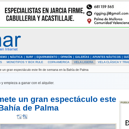
REMO
NÁUTICA
SURF
EQUIPAMIENTO
OPINIÓN
GALERÍAS
APUNTES NÁUTICOS
GUÍ
AS
MONOTIPOS Y BOX RULE
COPA AMERICA
VELA LIGERA
VELA CLÁSICA Y TRA
e un gran espectáculo este fin de semana en la Bahía de Palma
 y empieza a ganar con el alquiler.
mete un gran espectáculo este
 Bahía de Palma