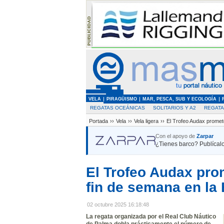
VELA
PIRAGÜISMO
MAR, PESCA, SUB Y ECOLOGÍA
REGATAS OCEÁNICAS
SOLITARIOS Y A2
REGAT
Portada
››
Vela
››
Vela ligera
››
El Trofeo Audax promet
Con el apoyo de
Zarpar
¿Tienes barco? Publícalo
El Trofeo Audax pro
fin de semana en la
02 octubre 2025 16:18:48
La regata organizada por el Real Club Náutico
de Palma dobla prácticamente el número de