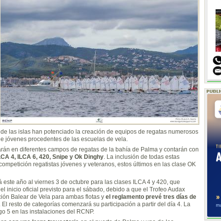
os de las islas han potenciado la creación de equipos de regatas numerosos
de jóvenes procedentes de las escuelas de vela.
arán en diferentes campos de regatas de la bahía de Palma y contarán con
ILCA 4, ILCA 6, 420, Snipe y Ok Dinghy
. La inclusión de todas estas
ompetición regatistas jóvenes y veteranos, estos últimos en las clase OK
este año al viernes 3 de octubre para las clases ILCA 4 y 420, que
l inicio oficial previsto para el sábado, debido a que el Trofeo Audax
ción Balear de Vela para ambas flotas y
el reglamento prevé tres días de
. El resto de categorías comenzará su participación a partir del día 4. La
o 5 en las instalaciones del RCNP.