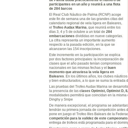
participantes en un año y reunirá a una flota
de 284 barcos
El Real Club Náutico de Palma (RCNP) acoge
este fin de semana una de las grandes citas del
calendario regional de vela ligera en Baleares,
el
Trofeo Audax Marina
, que reunirá entre los
días 3, 4 y 5 de octubre a un total de
284
embarcaciones
divididas en nueve categorías.
La cifra representa un importante aumento
respecto a la pasada edición, en la que se
alcanzaron las 154 inscripciones.
Este incremento en la participación se explica
por dos factores principales: la incorporación de
clases que el año pasado tenían compromisos
nacionales en las mismas fechas y el
buen
momento que atraviesa la vela ligera en
Baleares
. En los últimos años, los clubes náutic
y bien estructurados, a lo que se suma la entrada 
Las pruebas del Trofeo Audax Marina se desarroll
la presencia de las
clases Optimist, Optimist D, 
modalidades permitirá que coincidan en la misma c
Dinghy y Snipe
De manera excepcional, el programa se adelantará 
tendrán su primera jornada de competición antes de
pone en juego el Trofeo Illes Balears de la Federa
competición para la validez de este campeonato
entrega de trofeos está programada para el doming