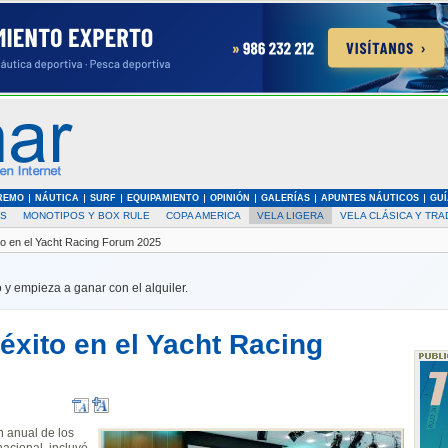
REMO
NÁUTICA
SURF
EQUIPAMIENTO
OPINIÓN
GALERÍAS
APUNTES NÁUTICOS
GUÍ
AS
MONOTIPOS Y BOX RULE
COPA AMERICA
VELA LIGERA
VELA CLÁSICA Y TRA
ito en el Yacht Racing Forum 2025
 y empieza a ganar con el alquiler.
 éxito en el Yacht Racing
 anual de los
nacional, incluyó