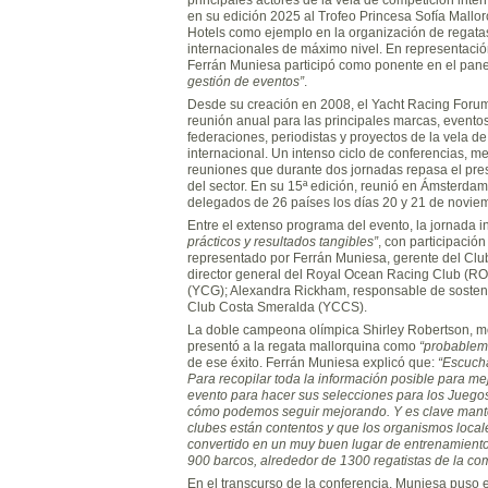
en su edición 2025 al Trofeo Princesa Sofía Mall
Hotels como ejemplo en la organización de regata
internacionales de máximo nivel. En representación
Ferrán Muniesa participó como ponente en el pan
gestión de eventos”
.
Desde su creación en 2008, el Yacht Racing Forum
reunión anual para las principales marcas, eventos
federaciones, periodistas y proyectos de la vela d
internacional. Un intenso ciclo de conferencias, 
reuniones que durante dos jornadas repasa el pres
del sector. En su 15ª edición, reunió en Ámsterda
delegados de 26 países los días 20 y 21 de novie
Entre el extenso programa del evento, la jornada i
prácticos y resultados tangibles”
, con participació
representado por Ferrán Muniesa, gerente del Club 
director general del Royal Ocean Racing Club (ROR
(YCG); Alexandra Rickham, responsable de sostenib
Club Costa Smeralda (YCCS).
La doble campeona olímpica Shirley Robertson, mo
presentó a la regata mallorquina como
“probableme
de ese éxito. Ferrán Muniesa explicó que:
“Escucha
Para recopilar toda la información posible para mej
evento para hacer sus selecciones para los Juegos,
cómo podemos seguir mejorando. Y es clave mante
clubes están contentos y que los organismos locale
convertido en un muy buen lugar de entrenamiento 
900 barcos, alrededor de 1300 regatistas de la co
En el transcurso de la conferencia,
Muniesa puso el