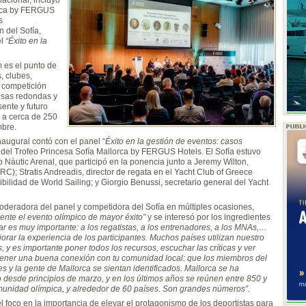
orca by FERGUS
s
 del Sofía,
el
“Éxito en la
 es el punto de
, clubes,
e competición
mesas redondas y
ente y futuro
m a cerca de 250
mbre.
naugural contó con el panel “
Éxito en la gestión de eventos: casos
n del Trofeo Princesa Sofía Mallorca by FERGUS Hotels. El Sofía estuvo
Nàutic Arenal, que participó en la ponencia junto a Jeremy Wilton,
C); Stratis Andreadis, director de regata en el Yacht Club of Greece
ilidad de World Sailing; y Giorgio Benussi, secretario general del Yacht
deradora del panel y competidora del Sofía en múltiples ocasiones,
nte el evento olímpico de mayor éxito”
y se interesó por los ingredientes
r es muy importante: a los regatistas, a los entrenadores, a los MNAs,…
orar la experiencia de los participantes. Muchos países utilizan nuestro
 y es importante poner todos los recursos, escuchar las críticas y ver
ner una buena conexión con tu comunidad local: que los miembros del
s y la gente de Mallorca se sientan identificados. Mallorca se ha
desde principios de marzo, y en los últimos años se reúnen entre 850 y
munidad olímpica, y alrededor de 60 países. Son grandes números”.
 foco en la importancia de elevar el protagonismo de los deportistas para