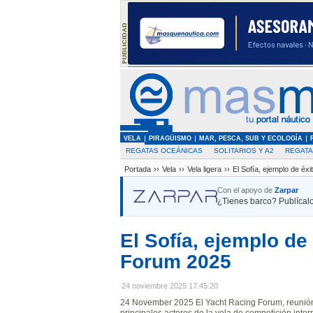
VELA
PIRAGÜISMO
MAR, PESCA, SUB Y ECOLOGÍA
REGATAS OCEÁNICAS
SOLITARIOS Y A2
REGAT
Portada
››
Vela
››
Vela ligera
››
El Sofía, ejemplo de éx
Con el apoyo de
Zarpar
¿Tienes barco? Publícalo
El Sofía, ejemplo de
Forum 2025
24 noviembre 2025 17:45:20
24 November 2025 El Yacht Racing Forum, reunión
principales actores de la vela de competición inter