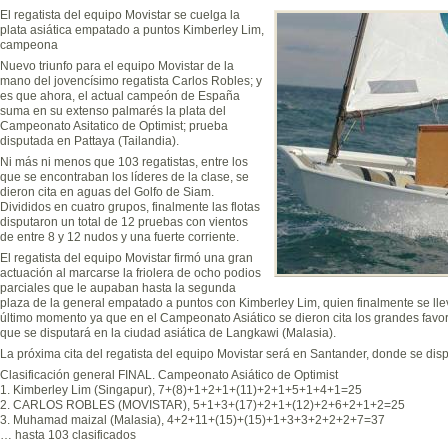
El regatista del equipo Movistar se cuelga la
plata asiática empatado a puntos Kimberley Lim,
campeona
Nuevo triunfo para el equipo Movistar de la
mano del jovencísimo regatista Carlos Robles; y
es que ahora, el actual campeón de España
suma en su extenso palmarés la plata del
Campeonato Asitatico de Optimist; prueba
disputada en Pattaya (Tailandia).
Ni más ni menos que 103 regatistas, entre los
que se encontraban los líderes de la clase, se
dieron cita en aguas del Golfo de Siam.
Divididos en cuatro grupos, finalmente las flotas
disputaron un total de 12 pruebas con vientos
de entre 8 y 12 nudos y una fuerte corriente.
El regatista del equipo Movistar firmó una gran
actuación al marcarse la friolera de ocho podios
parciales que le aupaban hasta la segunda
plaza de la general empatado a puntos con Kimberley Lim, quien finalmente se lleva
último momento ya que en el Campeonato Asiático se dieron cita los grandes favori
que se disputará en la ciudad asiática de Langkawi (Malasia).
La próxima cita del regatista del equipo Movistar será en Santander, donde se disp
Clasificación general FINAL. Campeonato Asiático de Optimist
1. Kimberley Lim (Singapur), 7+(8)+1+2+1+(11)+2+1+5+1+4+1=25
2. CARLOS ROBLES (MOVISTAR), 5+1+3+(17)+2+1+(12)+2+6+2+1+2=25
3. Muhamad maizal (Malasia), 4+2+11+(15)+(15)+1+3+3+2+2+2+7=37
… hasta 103 clasificados