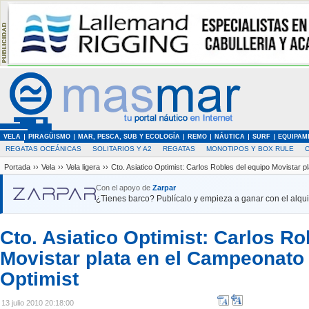
VELA
PIRAGÜISMO
MAR, PESCA, SUB Y ECOLOGÍA
REMO
NÁUTICA
SURF
EQUIPAM
REGATAS OCEÁNICAS
SOLITARIOS Y A2
REGATAS
MONOTIPOS Y BOX RULE
Portada
››
Vela
››
Vela ligera
››
Cto. Asiatico Optimist: Carlos Robles del equipo Movistar p
Con el apoyo de
Zarpar
¿Tienes barco? Publícalo y empieza a ganar con el alquil
Cto. Asiatico Optimist: Carlos Ro
Movistar plata en el Campeonato 
Optimist
13 julio 2010 20:18:00