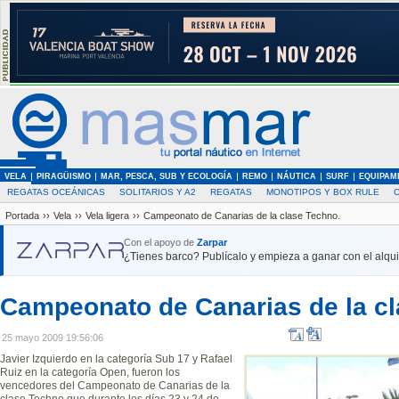
VELA
PIRAGÜISMO
MAR, PESCA, SUB Y ECOLOGÍA
REMO
NÁUTICA
SURF
EQUIPAM
REGATAS OCEÁNICAS
SOLITARIOS Y A2
REGATAS
MONOTIPOS Y BOX RULE
Portada
››
Vela
››
Vela ligera
››
Campeonato de Canarias de la clase Techno.
Con el apoyo de
Zarpar
¿Tienes barco? Publícalo y empieza a ganar con el alquil
Campeonato de Canarias de la cl
25 mayo 2009 19:56:06
Javier Izquierdo en la categoría Sub 17 y Rafael
Ruiz en la categoría Open, fueron los
vencedores del Campeonato de Canarias de la
clase Techno que durante los días 23 y 24 de