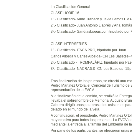
La Clasificación General
CLASE HOBIE 16
1º.- Clasificado- Aude Trabach y Javie Lemos CV 
2º.- Clasificado- Juan Antonio Llabrés y Ana Tomá
3º.- Clasificado- Sandiaskippas.com tripulado por 
CLASE INTERSERIES
1º.- Clasificado- ITACA PRO, tripulado por Juan
Carlos Albeda y Carles Albelda- CN Les Basetes- 
2º.- Clasificado - TROMPALÁPIZ, tripulado por Pa
3º.- Clasificado- NACRA 5.0- CN Les Basetes- 15p
Tras finalización de las pruebas, se ofreció una c
Pedro Martínez Ortolá, el Concejal de Turismo de 
representación de la FVCV.
A la finalización de la comida, se realizó la Entreg
llevaba el sobrenombre de Memorial Augusto Brunet
Cabrera dirigió unas palabras a los asistentes para
dejado en el mundo de la vela.
A continuación, el presidente, Pedro Martínez Ort
muy emotivo para todos los presentes. La FVCV de
mediante la entrega a la familia del Emblema de l
Por parte de los participantes, se ofrecieron unas