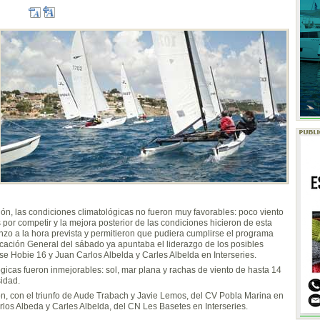
ión, las condiciones climatológicas no fueron muy favorables: poco viento
 por competir y la mejora posterior de las condiciones hicieron de esta
nzo a la hora prevista y permitieron que pudiera cumplirse el programa
icación General del sábado ya apuntaba el liderazgo de los posibles
e Hobie 16 y Juan Carlos Albelda y Carles Albelda en Interseries.
gicas fueron inmejorables: sol, mar plana y rachas de viento de hasta 14
idad.
n, con el triunfo de Aude Trabach y Javie Lemos, del CV Pobla Marina en
arlos Albeda y Carles Albelda, del CN Les Basetes en Interseries.