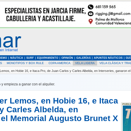
REMO
NÁUTICA
SURF
EQUIPAMIENTO
OPINIÓN
GALERÍAS
APUNTES NÁUTICOS
GUÍ
AS
MONOTIPOS Y BOX RULE
COPA AMERICA
VELA LIGERA
VELA CLÁSICA Y TRA
emos, en Hobie 16, e Itaca Pro, de Juan Carlos y Carles Albelda, en Interseries, ganaron 
 y empieza a ganar con el alquiler.
er Lemos, en Hobie 16, e Itaca
y Carles Albelda, en
n el Memorial Augusto Brunet X