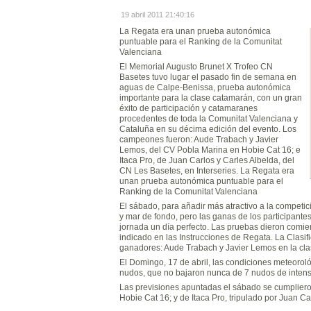
19 abril 2011 21:40:16
La Regata era unan prueba autonómica
puntuable para el Ranking de la Comunitat
Valenciana
El Memorial Augusto Brunet X Trofeo CN
Basetes tuvo lugar el pasado fin de semana en
aguas de Calpe-Benissa, prueba autonómica
importante para la clase catamarán, con un gran
éxito de participación y catamaranes
procedentes de toda la Comunitat Valenciana y
Cataluña en su décima edición del evento. Los
campeones fueron: Aude Trabach y Javier
Lemos, del CV Pobla Marina en Hobie Cat 16; e
Itaca Pro, de Juan Carlos y Carles Albelda, del
CN Les Basetes, en Interseries. La Regata era
unan prueba autonómica puntuable para el
Ranking de la Comunitat Valenciana
El sábado, para añadir más atractivo a la competic
y mar de fondo, pero las ganas de los participantes
jornada un día perfecto. Las pruebas dieron comie
indicado en las Instrucciones de Regata. La Clasif
ganadores: Aude Trabach y Javier Lemos en la clas
El Domingo, 17 de abril, las condiciones meteoroló
nudos, que no bajaron nunca de 7 nudos de intens
Las previsiones apuntadas el sábado se cumpliero
Hobie Cat 16; y de Itaca Pro, tripulado por Juan C