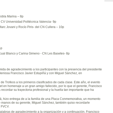
Pobla Marina – 8p
s CV Universidad Politécnica Valencia- 9p
Marc Jovani y Rocío Piris- del CN Cullera – 10p
4p
scual Blanco y Carina Gimeno - CN Les Basetes- 8p
omida de agradecimiento a los participantes con la presencia del presidente
Benissa Francisco Javier Estupiñá y con Miguel Sánchez, en
a de Trofeos a los primeros clasificados de cada clase. Este año, el evento
 en homenaje a un gran amigo fallecido, por lo que el gerente, Francisco
 recordar su trayectoria profesional y la huella tan importante que ha
olá, hizo entrega de a la familia de una Placa Conmemorativa, un momento
 manos de su gerente, Miguel Sánchez, también quiso recordarle
a FVCV.
 palabras de agradecimiento a la organización y a continuación, Francisco