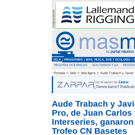
VELA
PIRAGÜISMO
MAR, PESCA, SUB Y ECOLOGÍA
REGATAS OCEÁNICAS
SOLITARIOS Y A2
REGAT
Portada
››
Vela
››
Vela ligera
››
Aude Trabach y Javier L
Con el apoyo de
Zarpar
¿Tienes barco? Publícalo
Aude Trabach y Javi
Pro, de Juan Carlos 
Interseries, ganaro
Trofeo CN Basetes