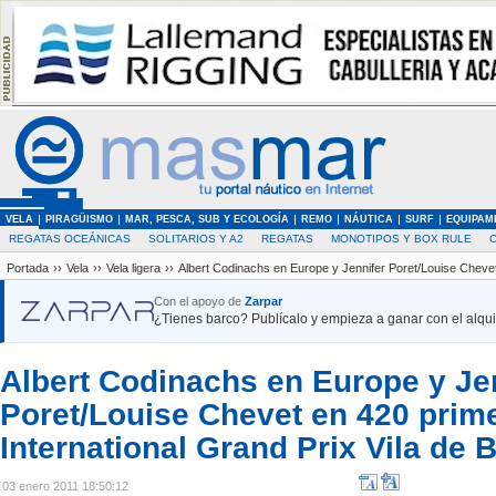
VELA
PIRAGÜISMO
MAR, PESCA, SUB Y ECOLOGÍA
REMO
NÁUTICA
SURF
EQUIPAM
REGATAS OCEÁNICAS
SOLITARIOS Y A2
REGATAS
MONOTIPOS Y BOX RULE
Portada
››
Vela
››
Vela ligera
››
Albert Codinachs en Europe y Jennifer Poret/Louise Chevet 
Con el apoyo de
Zarpar
¿Tienes barco? Publícalo y empieza a ganar con el alquil
Albert Codinachs en Europe y Je
Poret/Louise Chevet en 420 prime
International Grand Prix Vila de 
03 enero 2011 18:50:12