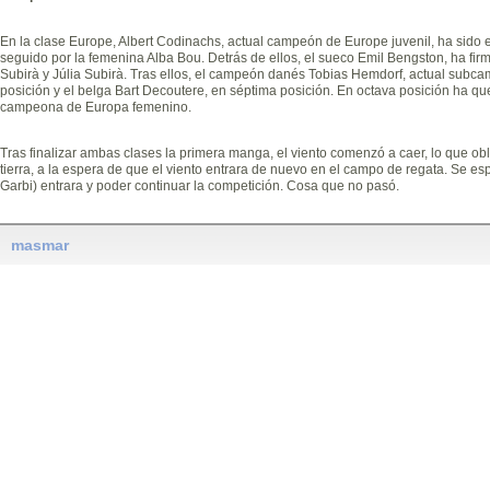
En la clase Europe, Albert Codinachs, actual campeón de Europe juvenil, ha sido el
seguido por la femenina Alba Bou. Detrás de ellos, el sueco Emil Bengston, ha firm
Subirà y Júlia Subirà. Tras ellos, el campeón danés Tobias Hemdorf, actual subc
posición y el belga Bart Decoutere, en séptima posición. En octava posición ha 
campeona de Europa femenino.
Tras finalizar ambas clases la primera manga, el viento comenzó a caer, lo que obli
tierra, a la espera de que el viento entrara de nuevo en el campo de regata. Se e
Garbi) entrara y poder continuar la competición. Cosa que no pasó.
masmar