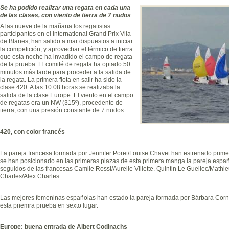
Se ha podido realizar una regata en cada una
de las clases, con viento de tierra de 7 nudos
A las nueve de la mañana los regatistas
participantes en el International Grand Prix Vila
de Blanes, han salido a mar dispuestos a iniciar
la competición, y aprovechar el térmico de tierra
que esta noche ha invadido el campo de regata
de la prueba. El comité de regata ha optado 50
minutos más tarde para proceder a la salida de
la regata. La primera flota en salir ha sido la
clase 420. A las 10.08 horas se realizaba la
salida de la clase Europe. El viento en el campo
de regatas era un NW (315º), procedente de
tierra, con una presión constante de 7 nudos.
420, con color francés
La pareja francesa formada por Jennifer Poret/Louise Chavet han estrenado primera
se han posicionado en las primeras plazas de esta primera manga la pareja esp
seguidos de las francesas Camile Rossi/Aurelie Villette. Quintin Le Guellec/Mathi
Charles/Alex Charles.
Las mejores femeninas españolas han estado la pareja formada por Bárbara Corn
esta priemra prueba en sexto lugar.
Europe: buena entrada de Albert Codinachs