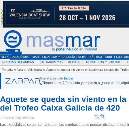
VELA
PIRAGÜISMO
MAR, PESCA, SUB Y ECOLOGÍA
REMO
NÁUTICA
SURF
EQUIPAM
REGATAS OCEÁNICAS
SOLITARIOS Y A2
REGATAS
MONOTIPOS Y BOX RULE
Portada
››
Vela
››
Vela ligera
››
Aguete se queda sin viento en la primera jornada del Trofe
Con el apoyo de
Zarpar
¿Tienes barco? Publícalo y empieza a ganar con el alquil
Aguete se queda sin viento en la
del Trofeo Caixa Galicia de 420
07 marzo 2009 19:38:38
Las expectativas se centran ahora en las pruebas que se puedan disputar el dom