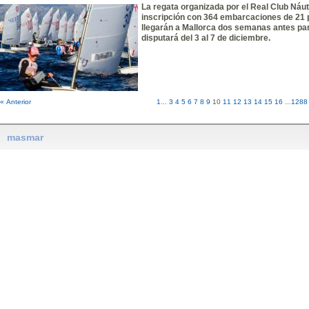
La regata organizada por el Real Club Náut
inscripción con 364 embarcaciones de 21 p
llegarán a Mallorca dos semanas antes par
disputará del 3 al 7 de diciembre.
« Anterior
1
...
3
4
5
6
7
8
9
10
11
12
13
14
15
16
...
1288
masmar