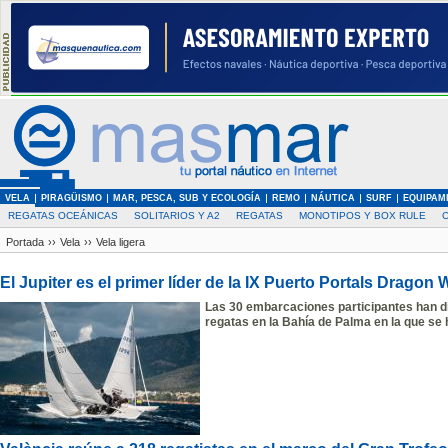
VELA
PIRAGÜISMO
MAR, PESCA, SUB Y ECOLOGÍA
REMO
NÁUTICA
SURF
EQUIPAM
REGATAS OCEÁNICAS
SOLITARIOS Y A2
REGATAS
MONOTIPOS Y BOX RULE
Portada
››
Vela
››
Vela ligera
El Jupiter es el primer líder de la IX Puerto Portals Dragon 
Las 30 embarcaciones participantes han di
regatas en la Bahía de Palma en la que s