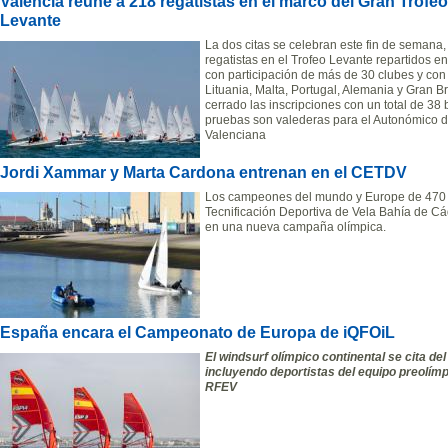
València reúne a 218 regatistas en el marco del Gran Trofeo
Levante
La dos citas se celebran este fin de semana
regatistas en el Trofeo Levante repartidos en
con participación de más de 30 clubes y co
Lituania, Malta, Portugal, Alemania y Gran Br
cerrado las inscripciones con un total de 38 
pruebas son valederas para el Autonómico d
Valenciana
Jordi Xammar y Marta Cardona entrenan en el CETDV
Los campeones del mundo y Europe de 470 e
Tecnificación Deportiva de Vela Bahía de C
en una nueva campaña olímpica.
España encara el Campeonato de Europa de iQFOiL
El windsurf olímpico continental se cita del
incluyendo deportistas del equipo preolím
RFEV