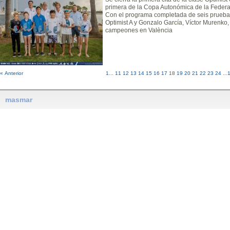
primera de la Copa Autonómica de la Federa
Con el programa completada de seis prueba
Optimist A y Gonzalo García, Víctor Murenko,
campeones en València
« Anterior
1
...
11
12
13
14
15
16
17
18
19
20
21
22
23
24
...
masmar