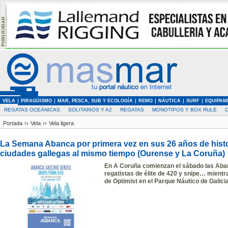
VELA
PIRAGÜISMO
MAR, PESCA, SUB Y ECOLOGÍA
REMO
NÁUTICA
SURF
EQUIPAM
REGATAS OCEÁNICAS
SOLITARIOS Y A2
REGATAS
MONOTIPOS Y BOX RULE
Portada
››
Vela
››
Vela ligera
La Semana Abanca por primera vez en sus 26 años de histo
ciudades gallegas al mismo tiempo (Ourense y La Coruña)
En A Coruña comienzan el sábado las Aban
regatistas de élite de 420 y snipe… mientr
de Optimist en el Parque Náutico de Galici